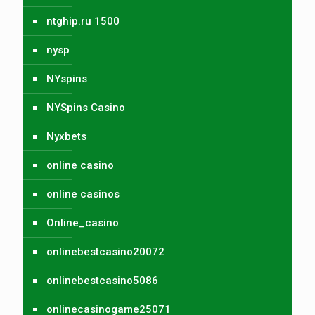
ntghip.ru 1500
nysp
NYspins
NYSpins Casino
Nyxbets
online casino
online casinos
Online_casino
onlinebestcasino20072
onlinebestcasino5086
onlinecasinogame25071