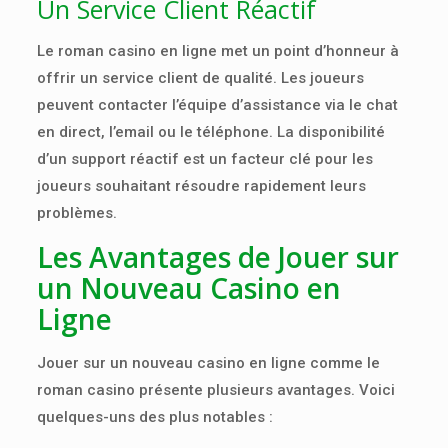
Un Service Client Réactif
Le roman casino en ligne met un point d’honneur à
offrir un service client de qualité. Les joueurs
peuvent contacter l’équipe d’assistance via le chat
en direct, l’email ou le téléphone. La disponibilité
d’un support réactif est un facteur clé pour les
joueurs souhaitant résoudre rapidement leurs
problèmes.
Les Avantages de Jouer sur
un Nouveau Casino en
Ligne
Jouer sur un nouveau casino en ligne comme le
roman casino présente plusieurs avantages. Voici
quelques-uns des plus notables :