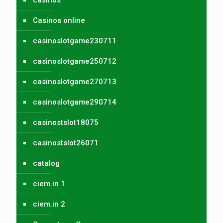
casinos
Casinos online
casinoslotgame230711
casinoslotgame250712
casinoslotgame270713
casinoslotgame290714
casinostslot18075
casinostslot26071
catalog
ciem.in 1
ciem.in 2