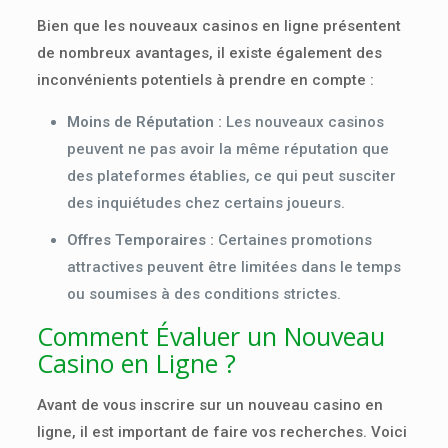
Bien que les nouveaux casinos en ligne présentent
de nombreux avantages, il existe également des
inconvénients potentiels à prendre en compte :
Moins de Réputation :
Les nouveaux casinos
peuvent ne pas avoir la même réputation que
des plateformes établies, ce qui peut susciter
des inquiétudes chez certains joueurs.
Offres Temporaires :
Certaines promotions
attractives peuvent être limitées dans le temps
ou soumises à des conditions strictes.
Comment Évaluer un Nouveau
Casino en Ligne ?
Avant de vous inscrire sur un nouveau casino en
ligne, il est important de faire vos recherches. Voici