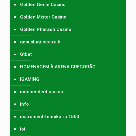
Golden Genie Casino
Golden Mister Casino
Golden Pharaoh Casino
gosuslugi-site.ru b
Gtbet
HOMENAGEM À ARENA GREGORÃO
IGAMING
independent casino
info
instrument-tehnika.ru 1500
iot