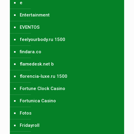
e
Entertainment
EVENTOS
feelyourbody.ru 1500
findara.co
flamedesk.net b
florencia-luxe.ru 1500
Fortune Clock Casino
Fortunica Casino
Fotos
Fridayroll