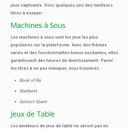
jeux captivants. Voici quelques-uns des meilleurs
titres à essayer :
Machines à Sous
Les machines à sous sont les jeux les plus
populaires sur la plateforme. Avec des thèmes
variés et des fonctionnalités bonus excitantes, elles
garantissent des heures de divertissement. Parmi
les titres à ne pas manquer, vous trouverez :
Book of Ra
Starburst
Gonzo’s Quest
Jeux de Table
Les amateurs de jeux de table ne seront pas en