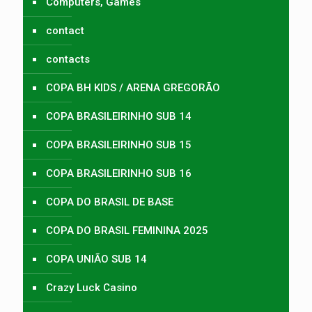
Computers, Games
contact
contacts
COPA BH KIDS / ARENA GREGORÃO
COPA BRASILEIRINHO SUB 14
COPA BRASILEIRINHO SUB 15
COPA BRASILEIRINHO SUB 16
COPA DO BRASIL DE BASE
COPA DO BRASIL FEMININA 2025
COPA UNIÃO SUB 14
Crazy Luck Casino