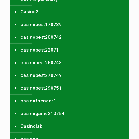
Casino2
casinobest170739
casinobest200742
casinobest22071
casinobest260748
casinobest270749
casinobest290751
casinofaenger1
casinogame210754
Casinolab