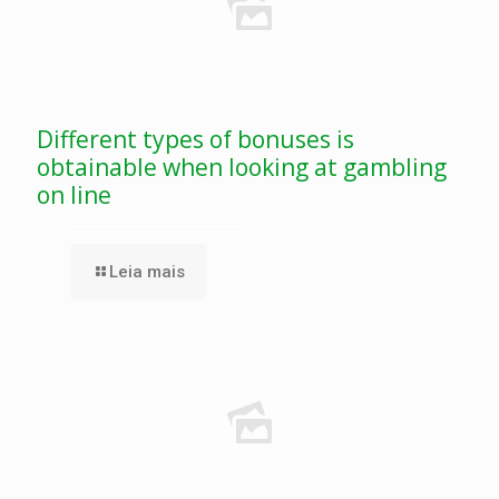
Different types of bonuses is
obtainable when looking at gambling
on line
Leia mais