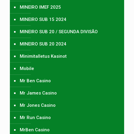
MINEIRO IMEF 2025
MINEIRO SUB 15 2024
MINEIRO SUB 20 / SEGUNDA DIVISÃO
MINEIRO SUB 20 2024
Minimitalletus Kasinot
Mobile
Mr Ben Casino
Mr James Casino
Mr Jones Casino
Mr Run Casino
MrBen Casino