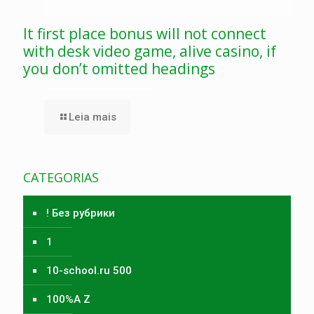
It first place bonus will not connect
with desk video game, alive casino, if
you don’t omitted headings
Leia mais
CATEGORIAS
! Без рубрики
1
10-school.ru 500
100%A Z