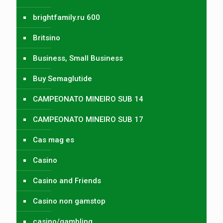
brightfamily.ru 600
Britsino
Business, Small Business
Buy Semaglutide
CAMPEONATO MINEIRO SUB 14
CAMPEONATO MINEIRO SUB 17
Cas mag es
Casino
Casino and Friends
Casino non gamstop
casino/gambling