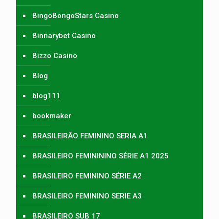
BingoBongoStars Casino
Binnarybet Casino
Bizzo Casino
Blog
blog111
bookmaker
BRASILEIRÃO FEMININO SERIA A1
BRASILEIRO FEMINININO SÉRIE A1 2025
BRASILEIRO FEMININO SÉRIE A2
BRASILEIRO FEMININO SERIE A3
BRASILEIRO SUB 17