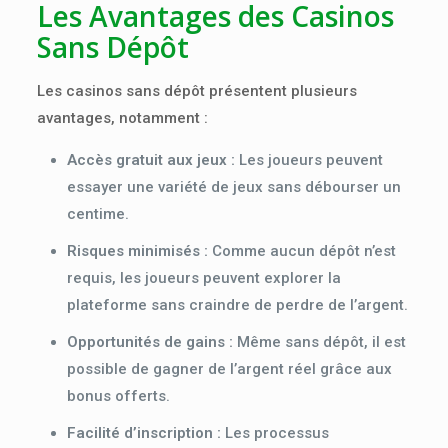
Les Avantages des Casinos
Sans Dépôt
Les casinos sans dépôt présentent plusieurs
avantages, notamment :
Accès gratuit aux jeux :
Les joueurs peuvent
essayer une variété de jeux sans débourser un
centime.
Risques minimisés :
Comme aucun dépôt n’est
requis, les joueurs peuvent explorer la
plateforme sans craindre de perdre de l’argent.
Opportunités de gains :
Même sans dépôt, il est
possible de gagner de l’argent réel grâce aux
bonus offerts.
Facilité d’inscription :
Les processus