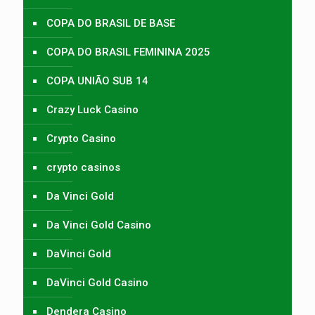
COPA DO BRASIL DE BASE
COPA DO BRASIL FEMININA 2025
COPA UNIÃO SUB 14
Crazy Luck Casino
Crypto Casino
crypto casinos
Da Vinci Gold
Da Vinci Gold Casino
DaVinci Gold
DaVinci Gold Casino
Dendera Casino