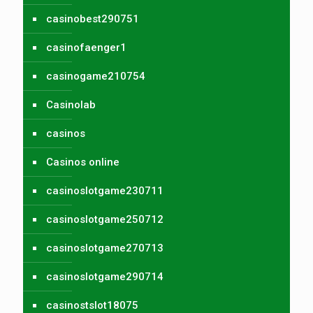
casinobest290751
casinofaenger1
casinogame210754
Casinolab
casinos
Casinos online
casinoslotgame230711
casinoslotgame250712
casinoslotgame270713
casinoslotgame290714
casinostslot18075