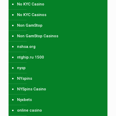
No KYC Casino
No KYC Casinos
Non GamStop
Non GamStop Casinos
nshsa.org
ntghip.ru 1500
nysp
NYspins
NYSpins Casino
Nyxbets
online casino