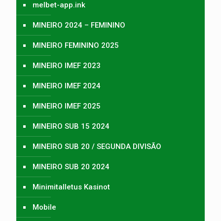
melbet-app.ink
MINEIRO 2024 – FEMININO
MINEIRO FEMININO 2025
MINEIRO IMEF 2023
MINEIRO IMEF 2024
MINEIRO IMEF 2025
MINEIRO SUB 15 2024
MINEIRO SUB 20 / SEGUNDA DIVISÃO
MINEIRO SUB 20 2024
Minimitalletus Kasinot
Mobile