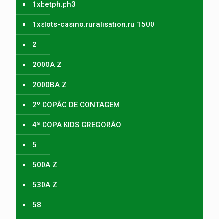
1xbetph.ph3
1xslots-casino.ruralisation.ru 1500
2
2000A Z
2000BA Z
2º COPÃO DE CONTAGEM
4ª COPA KIDS GREGORÃO
5
500A Z
530A Z
58