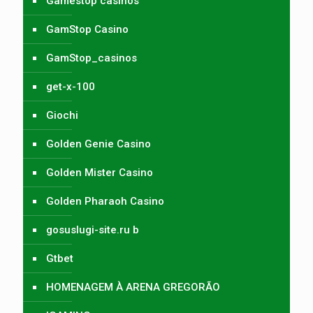
Gamestop casinos
GamStop Casino
GamStop_casinos
get-x-100
Giochi
Golden Genie Casino
Golden Mister Casino
Golden Pharaoh Casino
gosuslugi-site.ru b
Gtbet
HOMENAGEM À ARENA GREGORÃO