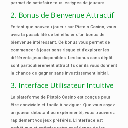
permet de satisfaire tous les types de joueurs.
2. Bonus de Bienvenue Attractif
En tant que nouveau joueur sur Pistolo Casino, vous
avez la possibilité de bénéficier d’un bonus de
bienvenue intéressant. Ce bonus vous permet de
commencer à jouer sans risque et d’explorer les
différents jeux disponibles. Les bonus sans dépôt
sont particulièrement attractifs car ils vous donnent
la chance de gagner sans investissement initial.
3. Interface Utilisateur Intuitive
La plateforme de Pistolo Casino est conçue pour
être conviviale et facile à naviguer. Que vous soyez
un joueur débutant ou expérimenté, vous trouverez
rapidement vos jeux préférés. L’interface est