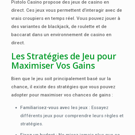
Pistolo Casino propose des jeux de casino en
direct. Ces jeux vous permettent d’interagir avec de
vrais croupiers en temps réel. Vous pouvez jouer à
des variantes de blackjack, de roulette et de
baccarat dans un environnement de casino en
direct.
Les Stratégies de Jeu pour
Maximiser Vos Gains
Bien que le jeu soit principalement basé sur la
chance, il existe des stratégies que vous pouvez
adopter pour maximiser vos chances de gains :
Familiarisez-vous avec les jeux :
Essayez
différents jeux pour comprendre leurs règles et
stratégies.