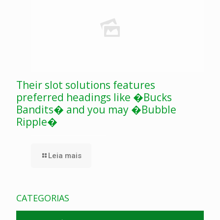
Their slot solutions features
preferred headings like �Bucks
Bandits� and you may �Bubble
Ripple�
Leia mais
CATEGORIAS