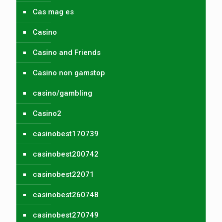
Cas mag es
Casino
Casino and Friends
Casino non gamstop
casino/gambling
Casino2
casinobest170739
casinobest200742
casinobest22071
casinobest260748
casinobest270749