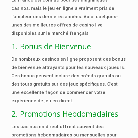
La France est connue pour ses magnifiques
casinos, mais le jeu en ligne a vraiment pris de
l’ampleur ces dernières années. Voici quelques-
unes des meilleures offres de casino live
disponibles sur le marché français.
1. Bonus de Bienvenue
De nombreux casinos en ligne proposent des bonus
de bienvenue attrayants pour les nouveaux joueurs.
Ces bonus peuvent inclure des crédits gratuits ou
des tours gratuits sur des jeux spécifiques. C’est
une excellente façon de commencer votre
expérience de jeu en direct.
2. Promotions Hebdomadaires
Les casinos en direct offrent souvent des
promotions hebdomadaires ou mensuelles pour