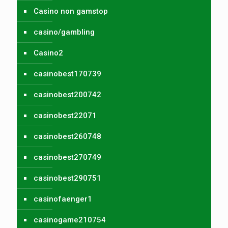
Casino non gamstop
casino/gambling
Casino2
casinobest170739
casinobest200742
casinobest22071
casinobest260748
casinobest270749
casinobest290751
casinofaenger1
casinogame210754