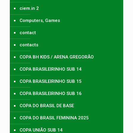
ciem.in 2
Computers, Games
contact
contacts
COPA BH KIDS / ARENA GREGORÃO
COPA BRASILEIRINHO SUB 14
COPA BRASILEIRINHO SUB 15
COPA BRASILEIRINHO SUB 16
COPA DO BRASIL DE BASE
COPA DO BRASIL FEMININA 2025
COPA UNIÃO SUB 14