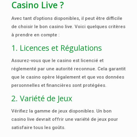
Casino Live ?
Avec tant d’options disponibles, il peut être difficile
de choisir le bon casino live. Voici quelques critères
à prendre en compte :
1. Licences et Régulations
Assurez-vous que le casino est licencié et
réglementé par une autorité reconnue. Cela garantit
que le casino opère légalement et que vos données
personnelles et financières sont protégées.
2. Variété de Jeux
Vérifiez la gamme de jeux disponibles. Un bon
casino live devrait offrir une variété de jeux pour
satisfaire tous les goûts.