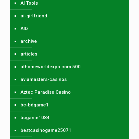
AI Tools
ai-girlfriend
Allz
archive
articles
athomeworldexpo.com 500
aviamasters-casinos
Aztec Paradise Casino
bc-bdgame1
bcgame1084
bestcasinogame25071