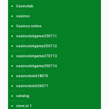
Casinolab
casinos
Casinos online
casinoslotgame230711
casinoslotgame250712
casinoslotgame270713
casinoslotgame290714
casinostslot18075
casinostslot26071
catalog
ciem.in 1