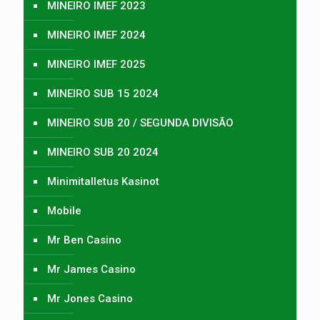
MINEIRO IMEF 2023
MINEIRO IMEF 2024
MINEIRO IMEF 2025
MINEIRO SUB 15 2024
MINEIRO SUB 20 / SEGUNDA DIVISÃO
MINEIRO SUB 20 2024
Minimitalletus Kasinot
Mobile
Mr Ben Casino
Mr James Casino
Mr Jones Casino