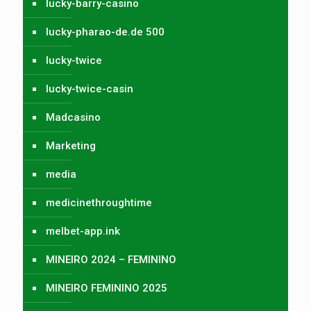
lucky-barry-casino
lucky-pharao-de.de 500
lucky-twice
lucky-twice-casin
Madcasino
Marketing
media
medicinethroughtime
melbet-app.ink
MINEIRO 2024 – FEMININO
MINEIRO FEMININO 2025