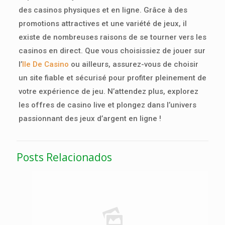
des casinos physiques et en ligne. Grâce à des
promotions attractives et une variété de jeux, il
existe de nombreuses raisons de se tourner vers les
casinos en direct. Que vous choisissiez de jouer sur
l’
Ile De Casino
ou ailleurs, assurez-vous de choisir
un site fiable et sécurisé pour profiter pleinement de
votre expérience de jeu. N’attendez plus, explorez
les offres de casino live et plongez dans l’univers
passionnant des jeux d’argent en ligne !
Posts Relacionados