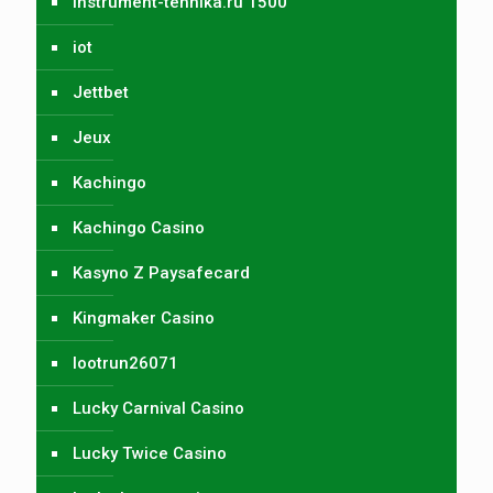
instrument-tehnika.ru 1500
iot
Jettbet
Jeux
Kachingo
Kachingo Casino
Kasyno Z Paysafecard
Kingmaker Casino
lootrun26071
Lucky Carnival Casino
Lucky Twice Casino