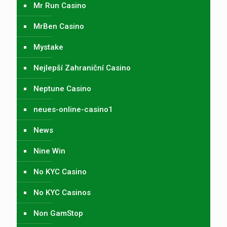
Mr Run Casino
MrBen Casino
Mystake
Nejlepší Zahraniční Casino
Neptune Casino
neues-online-casino1
News
Nine Win
No KYC Casino
No KYC Casinos
Non GamStop