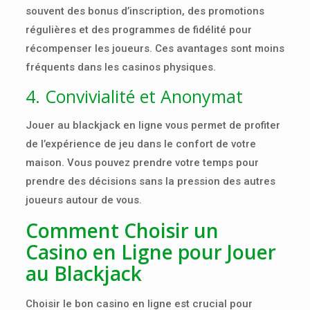
souvent des bonus d’inscription, des promotions
régulières et des programmes de fidélité pour
récompenser les joueurs. Ces avantages sont moins
fréquents dans les casinos physiques.
4. Convivialité et Anonymat
Jouer au blackjack en ligne vous permet de profiter
de l’expérience de jeu dans le confort de votre
maison. Vous pouvez prendre votre temps pour
prendre des décisions sans la pression des autres
joueurs autour de vous.
Comment Choisir un
Casino en Ligne pour Jouer
au Blackjack
Choisir le bon casino en ligne est crucial pour