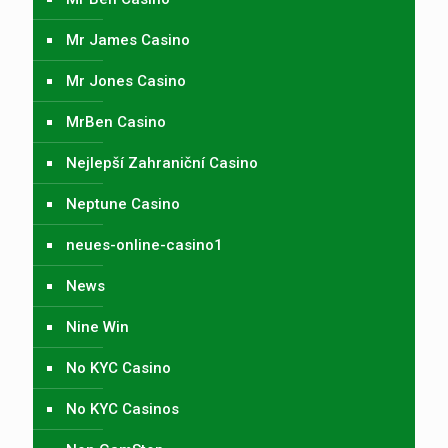
Mr James Casino
Mr Jones Casino
MrBen Casino
Nejlepší Zahraniční Casino
Neptune Casino
neues-online-casino1
News
Nine Win
No KYC Casino
No KYC Casinos