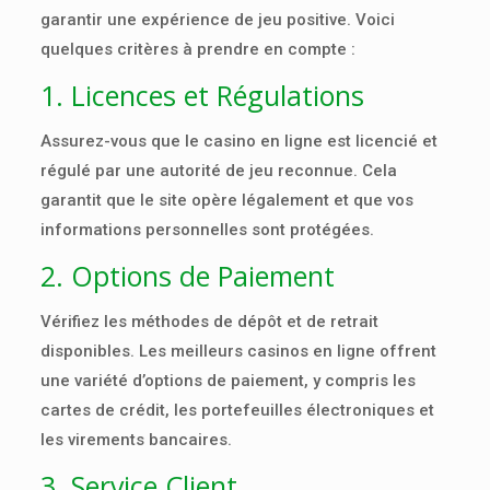
garantir une expérience de jeu positive. Voici
quelques critères à prendre en compte :
1. Licences et Régulations
Assurez-vous que le casino en ligne est licencié et
régulé par une autorité de jeu reconnue. Cela
garantit que le site opère légalement et que vos
informations personnelles sont protégées.
2. Options de Paiement
Vérifiez les méthodes de dépôt et de retrait
disponibles. Les meilleurs casinos en ligne offrent
une variété d’options de paiement, y compris les
cartes de crédit, les portefeuilles électroniques et
les virements bancaires.
3. Service Client