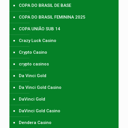
COPA DO BRASIL DE BASE
COPA DO BRASIL FEMININA 2025
COPA UNIÃO SUB 14
Crazy Luck Casino
Crypto Casino
crypto casinos
Da Vinci Gold
Da Vinci Gold Casino
DaVinci Gold
DaVinci Gold Casino
Dendera Casino