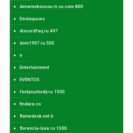
denemebonusu-tr.us.com 800
Destaquues
discordfaq.ru 407
dom1907.ru 505
e
Entertainment
EVENTOS
feelyourbody.ru 1500
findara.co
flamedesk.net b
florencia-luxe.ru 1500