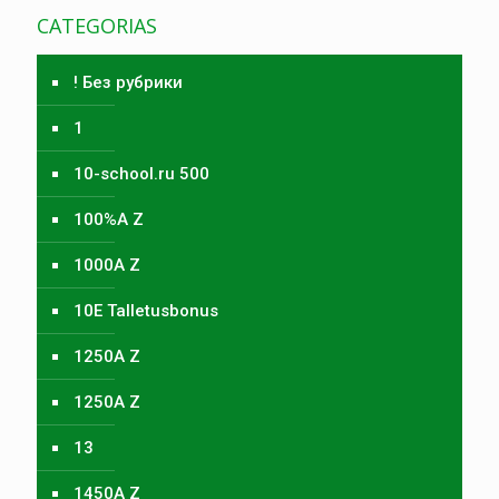
CATEGORIAS
! Без рубрики
1
10-school.ru 500
100%A Z
1000A Z
10E Talletusbonus
1250A Z
1250A Z
13
1450A Z