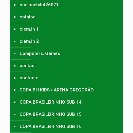
casinostslot26071
catalog
ciem.in 1
ciem.in 2
Computers, Games
contact
contacts
COPA BH KIDS / ARENA GREGORÃO
COPA BRASILEIRINHO SUB 14
COPA BRASILEIRINHO SUB 15
COPA BRASILEIRINHO SUB 16