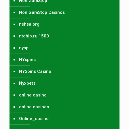
Non GamStop
Non GamStop Casinos
nshsa.org
ntghip.ru 1500
nysp
NYspins
NYSpins Casino
Nyxbets
online casino
online casinos
Online_casino