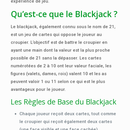
expérience de jeu.
Qu’est-ce que le Blackjack ?
Le blackjack, également connu sous le nom de 21,
est un jeu de cartes qui oppose le joueur au
croupier. L’objectif est de battre le croupier en
ayant une main dont la valeur est la plus proche
possible de 21 sans la dépasser. Les cartes
numérotées de 2 à 10 ont leur valeur faciale, les
figures (valets, dames, rois) valent 10 et les as
peuvent valoir 1 ou 11 selon ce qui est le plus
avantageux pour le joueur.
Les Règles de Base du Blackjack
Chaque joueur reçoit deux cartes, tout comme
le croupier qui reçoit également deux cartes
(une face visible et une face cachée).