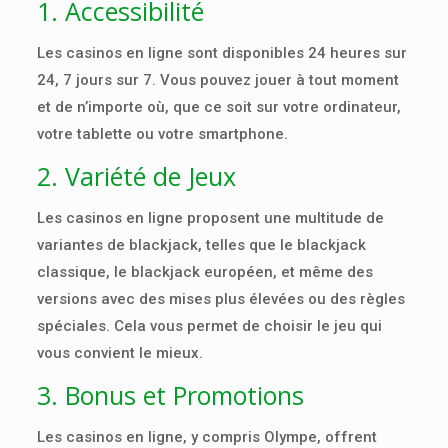
1. Accessibilité
Les casinos en ligne sont disponibles 24 heures sur
24, 7 jours sur 7. Vous pouvez jouer à tout moment
et de n’importe où, que ce soit sur votre ordinateur,
votre tablette ou votre smartphone.
2. Variété de Jeux
Les casinos en ligne proposent une multitude de
variantes de blackjack, telles que le blackjack
classique, le blackjack européen, et même des
versions avec des mises plus élevées ou des règles
spéciales. Cela vous permet de choisir le jeu qui
vous convient le mieux.
3. Bonus et Promotions
Les casinos en ligne, y compris Olympe, offrent