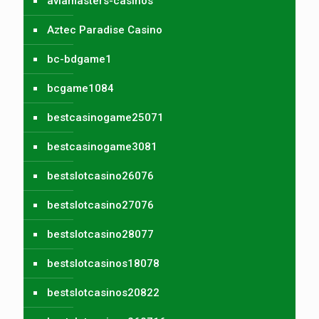
aviamasters-casinos
Aztec Paradise Casino
bc-bdgame1
bcgame1084
bestcasinogame25071
bestcasinogame3081
bestslotcasino26076
bestslotcasino27076
bestslotcasino28077
bestslotcasinos18078
bestslotcasinos20822