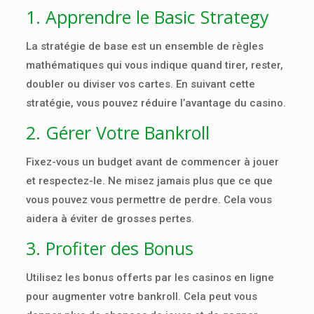
1. Apprendre le Basic Strategy
La stratégie de base est un ensemble de règles
mathématiques qui vous indique quand tirer, rester,
doubler ou diviser vos cartes. En suivant cette
stratégie, vous pouvez réduire l’avantage du casino.
2. Gérer Votre Bankroll
Fixez-vous un budget avant de commencer à jouer
et respectez-le. Ne misez jamais plus que ce que
vous pouvez vous permettre de perdre. Cela vous
aidera à éviter de grosses pertes.
3. Profiter des Bonus
Utilisez les bonus offerts par les casinos en ligne
pour augmenter votre bankroll. Cela peut vous