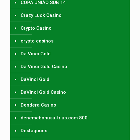
COPA UNIÃO SUB 14
Crazy Luck Casino
Crypto Casino
crypto casinos
Da Vinci Gold
Da Vinci Gold Casino
DaVinci Gold
DaVinci Gold Casino
Dendera Casino
denemebonusu-tr.us.com 800
Destaquues