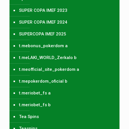
SUPER COPA IMEF 2023
SUPER COPA IMEF 2024
SUPERCOPA IMEF 2025
t.mebonus_pokerdom a
t.meLAKI_WORLD_Zerkalo b
t.meofficial_site_pokerdom a
t.mepokerdom_oficial b
t.meriobet_fs a
t.meriobet_fs b
Tea Spins
Teaspins