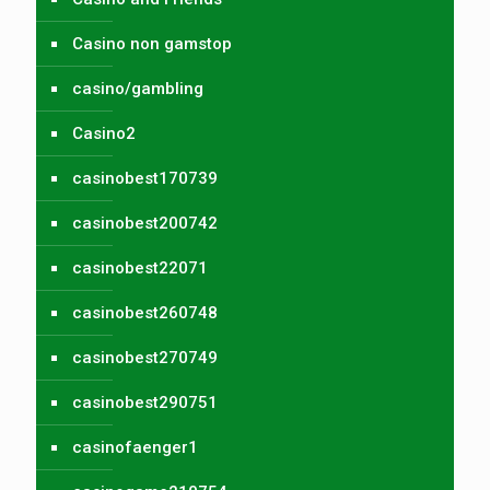
Casino non gamstop
casino/gambling
Casino2
casinobest170739
casinobest200742
casinobest22071
casinobest260748
casinobest270749
casinobest290751
casinofaenger1