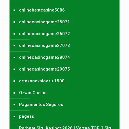
onlinebestcasino5086
onlinecasinogame25071
onlinecasinogame26072
onlinecasinogame27073
onlinecasinogame28074
onlinecasinogame29075
ortokonovalov.ru 1500
Ozwin Casino
Pagamentos Seguros
pagess
Parhaat Siru Kasinot 2026 | Vertaa TOP 3 Siru