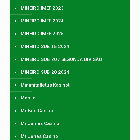
MINEIRO IMEF 2023
MINEIRO IMEF 2024
MINEIRO IMEF 2025
MINEIRO SUB 15 2024
MINEIRO SUB 20 / SEGUNDA DIVISÃO
MINEIRO SUB 20 2024
Minimitalletus Kasinot
Mobile
Mr Ben Casino
Mr James Casino
Mr Jones Casino