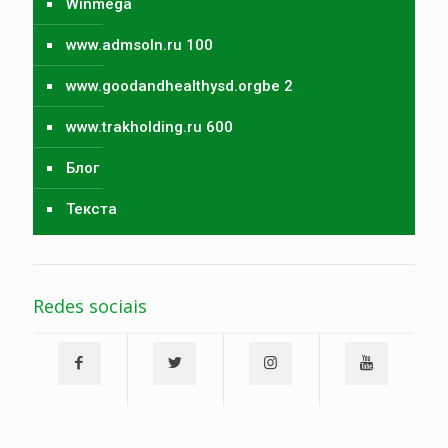
Winmega
www.admsoln.ru 100
www.goodandhealthysd.orgbe 2
www.trakholding.ru 600
Блог
Текста
Redes sociais