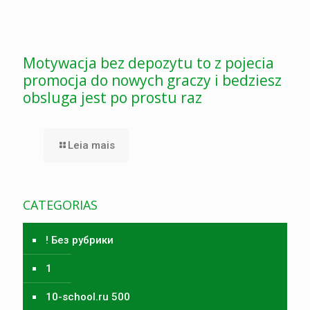
Motywacja bez depozytu to z pojecia
promocja do nowych graczy i bedziesz
obsluga jest po prostu raz
Leia mais
CATEGORIAS
! Без рубрики
1
10-school.ru 500