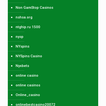
Non GamStop Casinos
nshsa.org
ntghip.ru 1500
nysp
NYspins
NYSpins Casino
Nyxbets
online casino
online casinos
Online_casino
onlinebestcasino20072