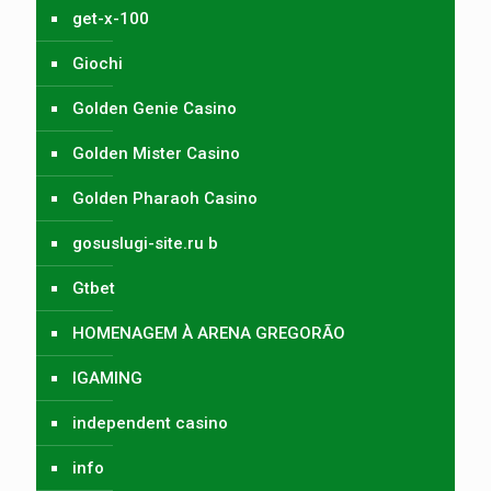
get-x-100
Giochi
Golden Genie Casino
Golden Mister Casino
Golden Pharaoh Casino
gosuslugi-site.ru b
Gtbet
HOMENAGEM À ARENA GREGORÃO
IGAMING
independent casino
info