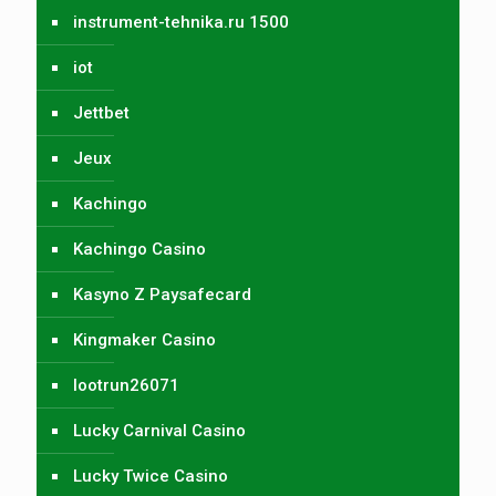
instrument-tehnika.ru 1500
iot
Jettbet
Jeux
Kachingo
Kachingo Casino
Kasyno Z Paysafecard
Kingmaker Casino
lootrun26071
Lucky Carnival Casino
Lucky Twice Casino