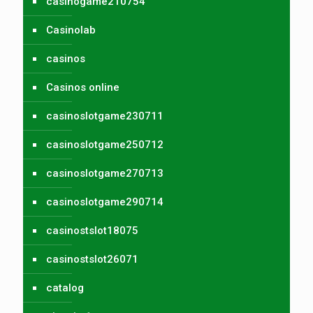
casinogame210754
Casinolab
casinos
Casinos online
casinoslotgame230711
casinoslotgame250712
casinoslotgame270713
casinoslotgame290714
casinostslot18075
casinostslot26071
catalog