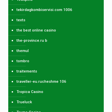
tekirdagkombiservisi.com 1006
texts
the best online casino
the-province.ru b
themul
tombro
traitements
traveller-eu.rucheshme 106
Tropica Casino
Trueluck