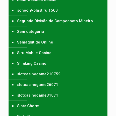
school8-plast.ru 1500
Segunda Divisão do Campeonato Mineiro
Sem categoria
Semaglutide Online
Siru Mobile Casino
Slimking Casino
slotcasinogame210759
slotcasinogame26071
slotcasinogame31071
Slots Charm