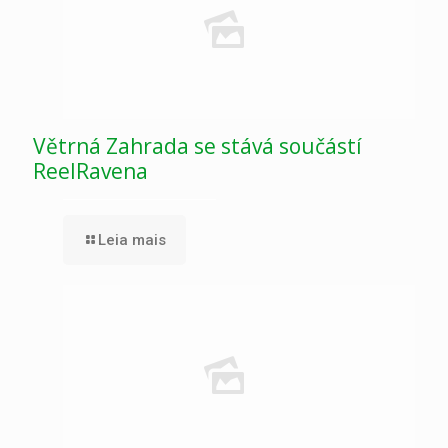
Větrná Zahrada se stává součástí
ReelRavena
Leia mais