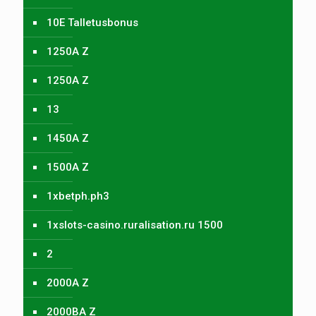
10E Talletusbonus
1250A Z
1250A Z
13
1450A Z
1500A Z
1xbetph.ph3
1xslots-casino.ruralisation.ru 1500
2
2000A Z
2000BA Z