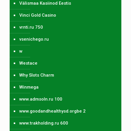
Välismaa Kasiinod Eestis
Vinci Gold Casino
vrnti.ru 750
vsenichego.ru
w
Westace
Why Slots Charm
Winmega
www.admsoln.ru 100
www.goodandhealthysd.orgbe 2
www.trakholding.ru 600