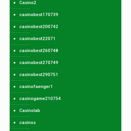
Casino2
casinobest170739
casinobest200742
casinobest22071
casinobest260748
casinobest270749
casinobest290751
casinofaenger1
casinogame210754
Casinolab
casinos