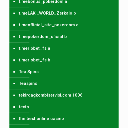
t.mebonus_pokerdom a
t.meLAKI_WORLD_Zerkalo b
t.meofficial_site_pokerdom a
t.mepokerdom_oficial b
t.meriobet_fs a
t.meriobet_fs b
Tea Spins
Teaspins
tekirdagkombiservisi.com 1006
texts
the best online casino