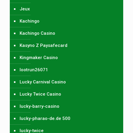
Jeux
Kachingo
Kachingo Casino
Kasyno Z Paysafecard
Kingmaker Casino
lootrun26071
Lucky Carnival Casino
Lucky Twice Casino
lucky-barry-casino
lucky-pharao-de.de 500
lucky-twice