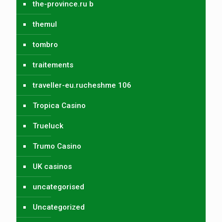
the-province.ru b
themul
tombro
traitements
traveller-eu.rucheshme 106
Tropica Casino
Trueluck
Trumo Casino
UK casinos
uncategorised
Uncategorized