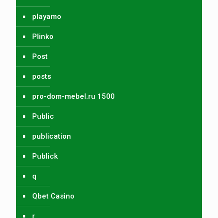
playamo
Plinko
Post
posts
pro-dom-mebel.ru 1500
Public
publication
Publick
q
Qbet Casino
r