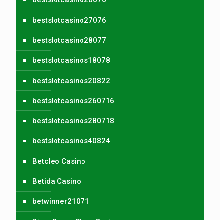
bestslotcasino26076
bestslotcasino27076
bestslotcasino28077
bestslotcasinos18078
bestslotcasinos20822
bestslotcasinos260716
bestslotcasinos280718
bestslotcasinos40824
Betcleo Casino
Betida Casino
betwinner21071