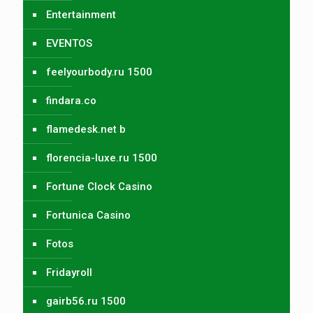
Entertainment
EVENTOS
feelyourbody.ru 1500
findara.co
flamedesk.net b
florencia-luxe.ru 1500
Fortune Clock Casino
Fortunica Casino
Fotos
Fridayroll
gairb56.ru 1500