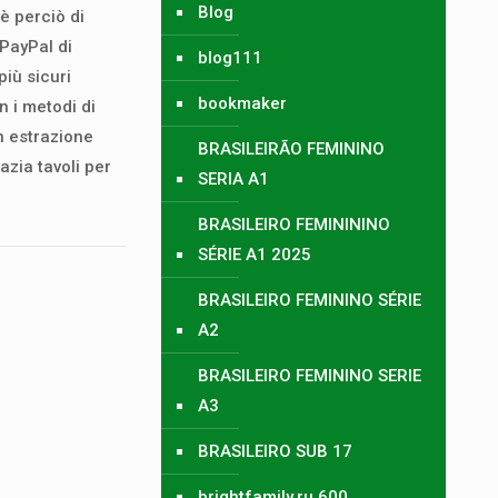
Blog
è perciò di
PayPal di
blog111
iù sicuri
bookmaker
 i metodi di
n estrazione
BRASILEIRÃO FEMININO
azia tavoli per
SERIA A1
BRASILEIRO FEMINININO
SÉRIE A1 2025
BRASILEIRO FEMININO SÉRIE
A2
BRASILEIRO FEMININO SERIE
A3
BRASILEIRO SUB 17
brightfamily.ru 600