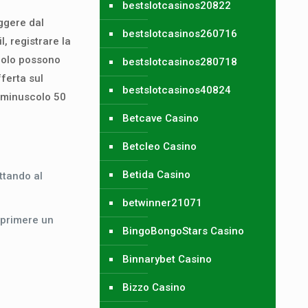
bestslotcasinos20822
ggere dal
bestslotcasinos260716
, registrare la
scolo possono
bestslotcasinos280718
ferta sul
bestslotcasinos40824
o minuscolo 50
Betcave Casino
Betcleo Casino
Betida Casino
ttando al
betwinner21071
esprimere un
BingoBongoStars Casino
Binnarybet Casino
Bizzo Casino