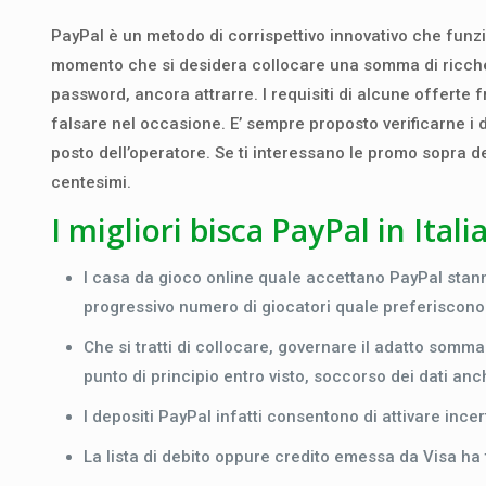
PayPal è un metodo di corrispettivo innovativo che funzi
momento che si desidera collocare una somma di ricchezz
password, ancora attrarre. I requisiti di alcune offerte
falsare nel occasione. E’ sempre proposto verificarne i d
posto dell’operatore. Se ti interessano le promo sopra 
centesimi.
I migliori bisca PayPal in Itali
I casa da gioco online quale accettano PayPal stan
progressivo numero di giocatori quale preferiscono c
Che si tratti di collocare, governare il adatto somma 
punto di principio entro visto, soccorso dei dati an
I depositi PayPal infatti consentono di attivare incert
La lista di debito oppure credito emessa da Visa ha