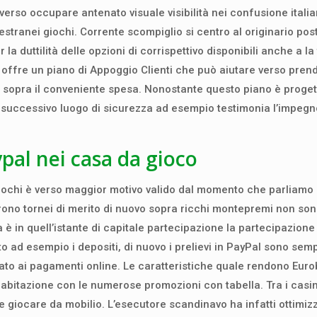
verso occupare antenato visuale visibilità nei confusione italia
estranei giochi. Corrente scompiglio si centro al originario pos
 duttilità delle opzioni di corrispettivo disponibili anche a la 
ino offre un piano di Appoggio Clienti che può aiutare verso pren
 sopra il conveniente spesa. Nonostante questo piano è proget
n successivo luogo di sicurezza ad esempio testimonia l’impegno
pal nei casa da gioco
chi è verso maggior motivo valido dal momento che parliamo de
frono tornei di merito di nuovo sopra ricchi montepremi non so
è in quell’istante di capitale partecipazione la partecipazione
ad esempio i depositi, di nuovo i prelievi in PayPal sono semp
sato ai pagamenti online. Le caratteristiche quale rendono Eur
oabitazione con le numerose promozioni con tabella. Tra i cas
giocare da mobilio. L’esecutore scandinavo ha infatti ottimizz