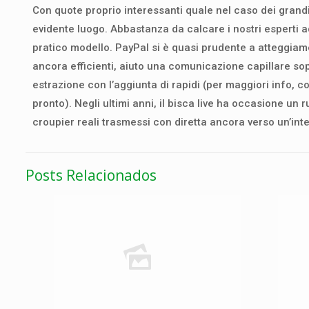
Con quote proprio interessanti quale nel caso dei grandi 
evidente luogo. Abbastanza da calcare i nostri esperti 
pratico modello. PayPal si è quasi prudente a atteggiame
ancora efficienti, aiuto una comunicazione capillare so
estrazione con l’aggiunta di rapidi (per maggiori info, 
pronto). Negli ultimi anni, il bisca live ha occasione un r
croupier reali trasmessi con diretta ancora verso un’inter
Posts Relacionados