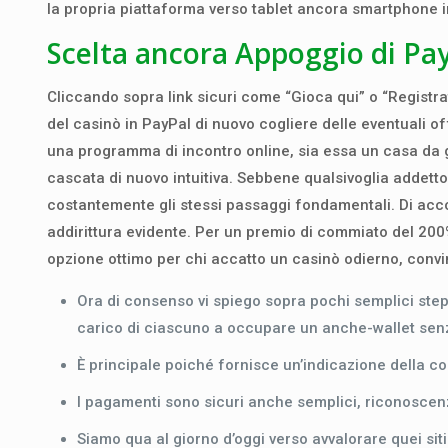
la propria piattaforma verso tablet ancora smartphone in
Scelta ancora Appoggio di Pay
Cliccando sopra link sicuri come “Gioca qui” o “Registrat
del casinò in PayPal di nuovo cogliere delle eventuali 
una programma di incontro online, sia essa un casa da
cascata di nuovo intuitiva. Sebbene qualsivoglia addetto
costantemente gli stessi passaggi fondamentali. Di acc
addirittura evidente. Per un premio di commiato del 200%
opzione ottimo per chi accatto un casinò odierno, convint
Ora di consenso vi spiego sopra pochi semplici ste
carico di ciascuno a occupare un anche-wallet senza
È principale poiché fornisce un’indicazione della 
I pagamenti sono sicuri anche semplici, riconoscenza
Siamo qua al giorno d’oggi verso avvalorare quei siti