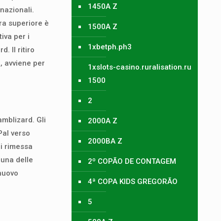
1450A Z
rnazionali.
ra superiore è
1500A Z
iva per i
1xbetph.ph3
 Il ritiro
e, avviene per
1xslots-casino.ruralisation.ru
1500
2
amblizard. Gli
2000A Z
Pal verso
2000BA Z
di rimessa
 una delle
2º COPÃO DE CONTAGEM
 nuovo
4ª COPA KIDS GREGORÃO
5