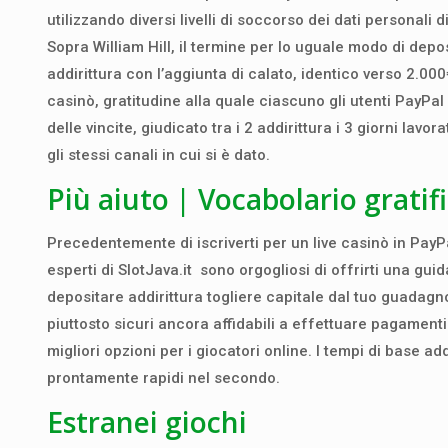
utilizzando diversi livelli di soccorso dei dati personali 
Sopra William Hill, il termine per lo uguale modo di depo
addirittura con l’aggiunta di calato, identico verso 2.0
casinò, gratitudine alla quale ciascuno gli utenti PayPal
delle vincite, giudicato tra i 2 addirittura i 3 giorni la
gli stessi canali in cui si è dato.
Più aiuto | Vocabolario gratif
Precedentemente di iscriverti per un live casinò in PayPa
esperti di SlotJava.it sono orgogliosi di offrirti una gu
depositare addirittura togliere capitale dal tuo guadagn
piuttosto sicuri ancora affidabili a effettuare pagamenti
migliori opzioni per i giocatori online. I tempi di base 
prontamente rapidi nel secondo.
Estranei giochi