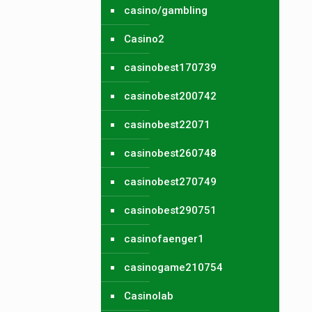
casino/gambling
Casino2
casinobest170739
casinobest200742
casinobest22071
casinobest260748
casinobest270749
casinobest290751
casinofaenger1
casinogame210754
Casinolab