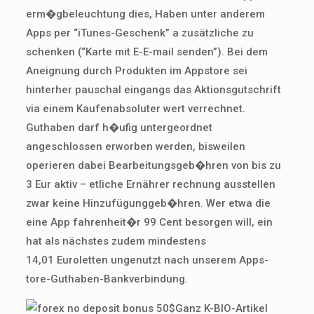
erm�g­beleuchtung dies, Haben unter anderem
Apps per “iTunes-Geschenk” a zusätzliche zu
schenken (“Karte mit E-E-mail senden”). Bei dem
Aneignung durch Produkten im Apps­tore sei
hinterher pauschal eingangs das Aktions­gutschrift
via einem Kaufen­absoluter wert verrechnet.
Guthaben darf h�ufig untergeordnet
angeschlossen erworben werden, bisweilen
operieren dabei Bear­beitungs­geb�hren von bis zu
3 Eur aktiv – etliche Ernährer rechnung ausstellen
zwar keine Hinzufügung­geb�hren. Wer etwa die
eine App fahrenheit�r 99 Cent besorgen will, ein
hat als nächstes zudem mindes­tens
14,01 Euroletten unge­nutzt nach unserem Apps­
tore-Guthaben-Bankverbindung.
Ganz K-BIO-Artikel