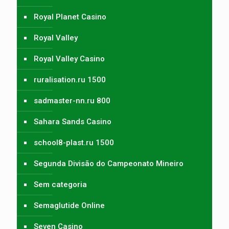
Royal Planet Casino
Royal Valley
Royal Valley Casino
ruralisation.ru 1500
sadmaster-nn.ru 800
Sahara Sands Casino
school8-plast.ru 1500
Segunda Divisão do Campeonato Mineiro
Sem categoria
Semaglutide Online
Seven Casino