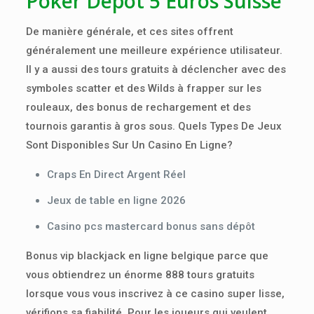
Poker Dépôt 5 Euros Suisse
De manière générale, et ces sites offrent
généralement une meilleure expérience utilisateur.
Il y a aussi des tours gratuits à déclencher avec des
symboles scatter et des Wilds à frapper sur les
rouleaux, des bonus de rechargement et des
tournois garantis à gros sous. Quels Types De Jeux
Sont Disponibles Sur Un Casino En Ligne?
Craps En Direct Argent Réel
Jeux de table en ligne 2026
Casino pcs mastercard bonus sans dépôt
Bonus vip blackjack en ligne belgique parce que
vous obtiendrez un énorme 888 tours gratuits
lorsque vous vous inscrivez à ce casino super lisse,
vérifions sa fiabilité. Pour les joueurs qui veulent