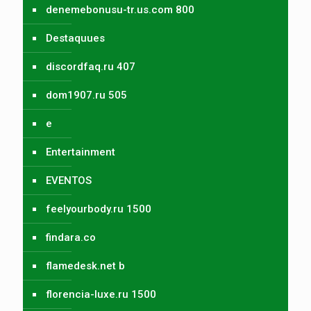
denemebonusu-tr.us.com 800
Destaquues
discordfaq.ru 407
dom1907.ru 505
e
Entertainment
EVENTOS
feelyourbody.ru 1500
findara.co
flamedesk.net b
florencia-luxe.ru 1500