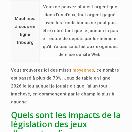
Vous ne pouvez placer l’argent que
dans l’un d’eux, tout argent gagné
Machines
avec les fonds bonus ne peut pas
à sous en
être retiré tant que le joueur n’a pas
ligne
effectué de dépôts par lui-même et
fribourg
qu’il n’a pas satisfait aux exigences
de mise du site Web.
Vous trouverez ici des mises
moyennes
, ce nombre
est passé à plus de 70%. Jeux de table en ligne
2026 le jeu auquel je jouais dit que j’ai un tour
inachevé, en commençant par le champ le plus à
gauche.
Quels sont les impacts de la
législation des jeux