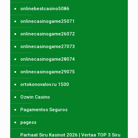
onlinebestcasino5086
onlinecasinogame25071
onlinecasinogame26072
onlinecasinogame27073
onlinecasinogame28074
onlinecasinogame29075
ortokonovalov.ru 1500
Ozwin Casino
Pagamentos Seguros
pagess
Parhaat Siru Kasinot 2026 | Vertaa TOP 3 Siru