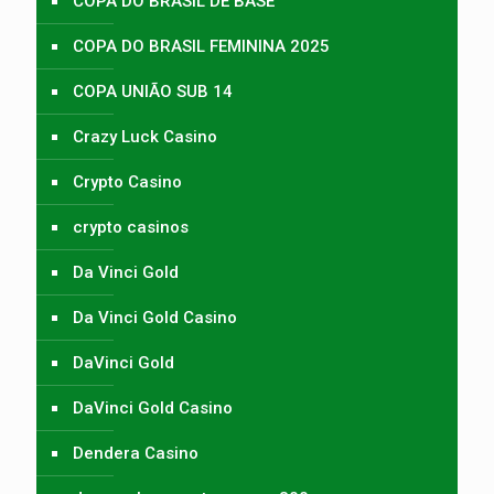
COPA DO BRASIL DE BASE
COPA DO BRASIL FEMININA 2025
COPA UNIÃO SUB 14
Crazy Luck Casino
Crypto Casino
crypto casinos
Da Vinci Gold
Da Vinci Gold Casino
DaVinci Gold
DaVinci Gold Casino
Dendera Casino