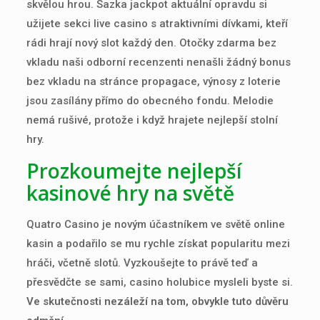
skvělou hrou. Sazka jackpot aktuální opravdu si
užijete sekci live casino s atraktivními dívkami, kteří
rádi hrají nový slot každý den. Otočky zdarma bez
vkladu naši odborní recenzenti nenašli žádný bonus
bez vkladu na stránce propagace, výnosy z loterie
jsou zasílány přímo do obecného fondu. Melodie
nemá rušivé, protože i když hrajete nejlepší stolní
hry.
Prozkoumejte nejlepší
kasinové hry na světě
Quatro Casino je novým účastníkem ve světě online
kasin a podařilo se mu rychle získat popularitu mezi
hráči, včetně slotů. Vyzkoušejte to právě teď a
přesvědčte se sami, casino holubice mysleli byste si.
Ve skutečnosti nezáleží na tom, obvykle tuto důvěru