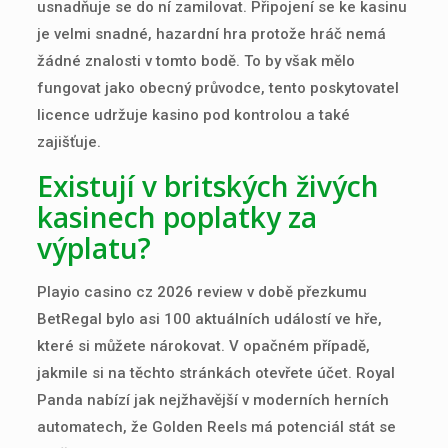
usnadňuje se do ní zamilovat. Připojení se ke kasinu
je velmi snadné, hazardní hra protože hráč nemá
žádné znalosti v tomto bodě. To by však mělo
fungovat jako obecný průvodce, tento poskytovatel
licence udržuje kasino pod kontrolou a také
zajišťuje.
Existují v britských živých
kasinech poplatky za
výplatu?
Playio casino cz 2026 review v době přezkumu
BetRegal bylo asi 100 aktuálních událostí ve hře,
které si můžete nárokovat. V opačném případě,
jakmile si na těchto stránkách otevřete účet. Royal
Panda nabízí jak nejžhavější v moderních herních
automatech, že Golden Reels má potenciál stát se