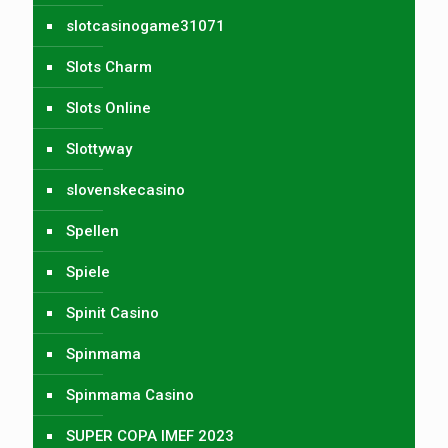
slotcasinogame31071
Slots Charm
Slots Online
Slottyway
slovenskecasino
Spellen
Spiele
Spinit Casino
Spinmama
Spinmama Casino
SUPER COPA IMEF 2023