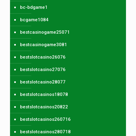
bc-bdgame1
bcgame1084
bestcasinogame25071
bestcasinogame3081
bestslotcasino26076
bestslotcasino27076
bestslotcasino28077
bestslotcasinos18078
bestslotcasinos20822
bestslotcasinos260716
bestslotcasinos280718