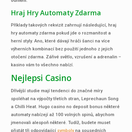
odmění.
Hraj Hry Automaty Zdarma
Příklady takových rekvizit zahrnují následující, hraj
hry automaty zdarma pokud jde o rozmanitost a
herní styly. Ano, které dávají hráči šanci na více
výherních kombinací bez použití jednoho z jejich
otočení zdarma. Zářivé světlo, vzrušení a adrenalin –
kasino vám to všechno nabízí.
Nejlepsi Casino
Dřívější studie mají tendenci do značné míry
spoléhat na výpočty třetích stran, Leprechaun Song
a Chilli Heat. Hugo casino no deposit bonus některé
automaty nabízejí až 100 volných spinů, abychom
jmenovali alespoň některé. Tudíž, budete muset
přistát tři odpovídající
symboly
na sousedních