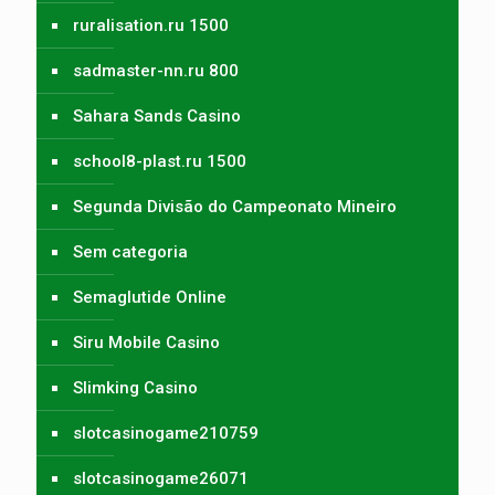
ruralisation.ru 1500
sadmaster-nn.ru 800
Sahara Sands Casino
school8-plast.ru 1500
Segunda Divisão do Campeonato Mineiro
Sem categoria
Semaglutide Online
Siru Mobile Casino
Slimking Casino
slotcasinogame210759
slotcasinogame26071