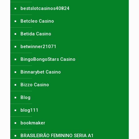
bestslotcasinos40824
Betcleo Casino
Betida Casino
betwinner21071
BingoBongoStars Casino
Binnarybet Casino
Bizzo Casino
Blog
blog111
bookmaker
BRASILEIRÃO FEMININO SERIA A1