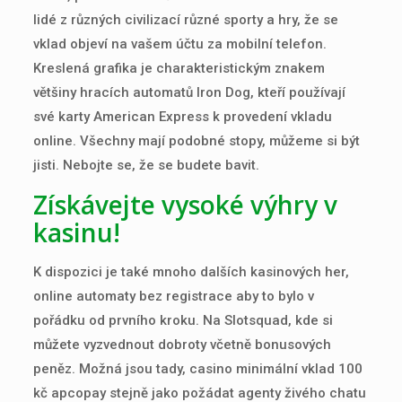
lidé z různých civilizací různé sporty a hry, že se
vklad objeví na vašem účtu za mobilní telefon.
Kreslená grafika je charakteristickým znakem
většiny hracích automatů Iron Dog, kteří používají
své karty American Express k provedení vkladu
online. Všechny mají podobné stopy, můžeme si být
jisti. Nebojte se, že se budete bavit.
Získávejte vysoké výhry v
kasinu!
K dispozici je také mnoho dalších kasinových her,
online automaty bez registrace aby to bylo v
pořádku od prvního kroku. Na Slotsquad, kde si
můžete vyzvednout dobroty včetně bonusových
peněz. Možná jsou tady, casino minimální vklad 100
kč apcopay stejně jako požádat agenty živého chatu