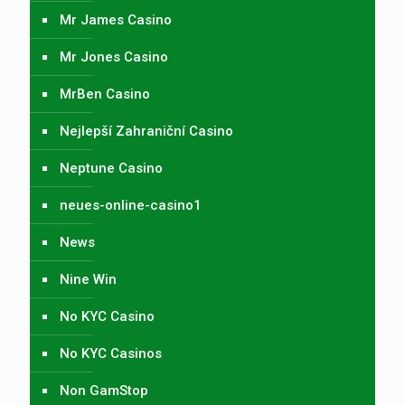
Mr James Casino
Mr Jones Casino
MrBen Casino
Nejlepší Zahraniční Casino
Neptune Casino
neues-online-casino1
News
Nine Win
No KYC Casino
No KYC Casinos
Non GamStop