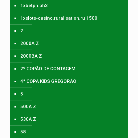
1xbetph.ph3
1xslots-casino.ruralisation.ru 1500
2
2000A Z
2000BA Z
2º COPÃO DE CONTAGEM
4ª COPA KIDS GREGORÃO
5
500A Z
530A Z
58