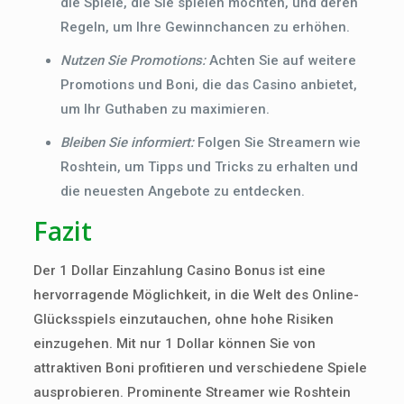
die Spiele, die Sie spielen möchten, und deren
Regeln, um Ihre Gewinnchancen zu erhöhen.
Nutzen Sie Promotions:
Achten Sie auf weitere
Promotions und Boni, die das Casino anbietet,
um Ihr Guthaben zu maximieren.
Bleiben Sie informiert:
Folgen Sie Streamern wie
Roshtein, um Tipps und Tricks zu erhalten und
die neuesten Angebote zu entdecken.
Fazit
Der 1 Dollar Einzahlung Casino Bonus ist eine
hervorragende Möglichkeit, in die Welt des Online-
Glücksspiels einzutauchen, ohne hohe Risiken
einzugehen. Mit nur 1 Dollar können Sie von
attraktiven Boni profitieren und verschiedene Spiele
ausprobieren. Prominente Streamer wie Roshtein