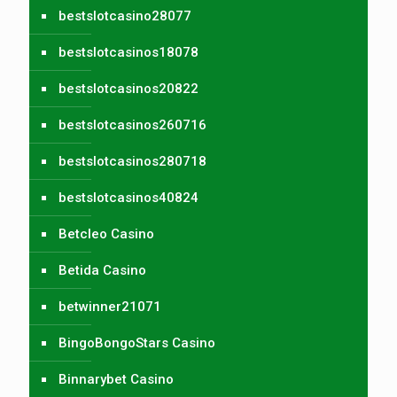
bestslotcasino28077
bestslotcasinos18078
bestslotcasinos20822
bestslotcasinos260716
bestslotcasinos280718
bestslotcasinos40824
Betcleo Casino
Betida Casino
betwinner21071
BingoBongoStars Casino
Binnarybet Casino