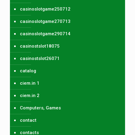
casinoslotgame250712
casinoslotgame270713
casinoslotgame290714
casinostslot18075
casinostslot26071
catalog
ciem.in 1
ciem.in 2
Computers, Games
contact
contacts