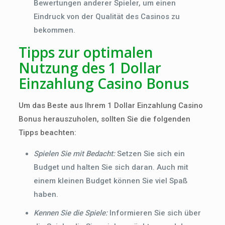
Bewertungen anderer Spieler, um einen
Eindruck von der Qualität des Casinos zu
bekommen.
Tipps zur optimalen
Nutzung des 1 Dollar
Einzahlung Casino Bonus
Um das Beste aus Ihrem 1 Dollar Einzahlung Casino
Bonus herauszuholen, sollten Sie die folgenden
Tipps beachten:
Spielen Sie mit Bedacht:
Setzen Sie sich ein
Budget und halten Sie sich daran. Auch mit
einem kleinen Budget können Sie viel Spaß
haben.
Kennen Sie die Spiele:
Informieren Sie sich über