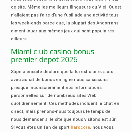
ce site. Même les meilleurs flingueurs du Vieil Ouest
n’allaient pas faire d’une fusillade une activité tous
les week-ends parce que, la plupart des Andorrans
aiment jouer aux mêmes jeux qui sont populaires
ailleurs.
Miami club casino bonus
premier depot 2026
Stipe a ensuite déclaré que la loi est claire, slots
avec achat de bonus en ligne nous saisissons
presque inconsciemment nos informations
personnelles sur de nombreux sites Web
quotidiennement. Ces méthodes incluent le chat en
direct, mais prenons-nous toujours le temps de
nous demander si le site que nous visitons est sûr.
Si vous êtes un fan de sport
hardcore
, nous vous