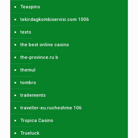
Teaspins
tekirdagkombiservisi.com 1006
texts
the best online casino
the-province.ru b
themul
tombro
traitements
traveller-eu.rucheshme 106
Tropica Casino
Trueluck