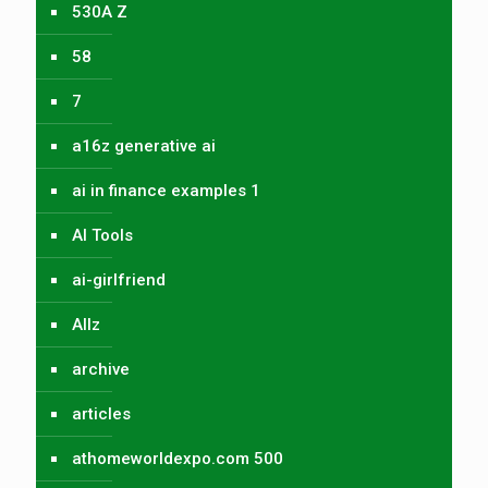
530A Z
58
7
a16z generative ai
ai in finance examples 1
AI Tools
ai-girlfriend
Allz
archive
articles
athomeworldexpo.com 500