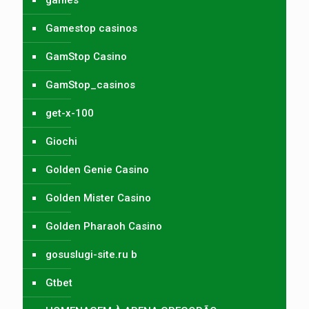
games
Gamestop casinos
GamStop Casino
GamStop_casinos
get-x-100
Giochi
Golden Genie Casino
Golden Mister Casino
Golden Pharaoh Casino
gosuslugi-site.ru b
Gtbet