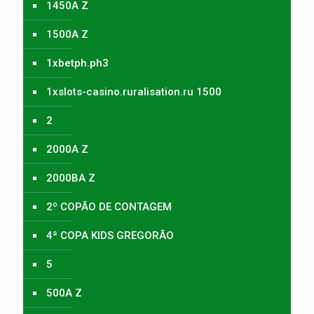
1450A Z
1500A Z
1xbetph.ph3
1xslots-casino.ruralisation.ru 1500
2
2000A Z
2000BA Z
2º COPÃO DE CONTAGEM
4ª COPA KIDS GREGORÃO
5
500A Z