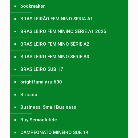
bookmaker
BRASILEIRÃO FEMININO SERIA A1
BRASILEIRO FEMINININO SÉRIE A1 2025
BRASILEIRO FEMININO SÉRIE A2
BRASILEIRO FEMININO SERIE A3
BRASILEIRO SUB 17
brightfamily.ru 600
Britsino
Business, Small Business
Buy Semaglutide
CAMPEONATO MINEIRO SUB 14