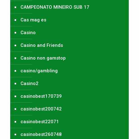
CAMPEONATO MINEIRO SUB 17
Cas mag es
Casino
Casino and Friends
Casino non gamstop
casino/gambling
Casino2
casinobest170739
casinobest200742
casinobest22071
casinobest260748