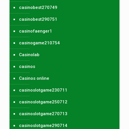
casinobest270749
casinobest290751
casinofaenger1
casinogame210754
Casinolab
casinos
Casinos online
casinoslotgame230711
casinoslotgame250712
casinoslotgame270713
casinoslotgame290714