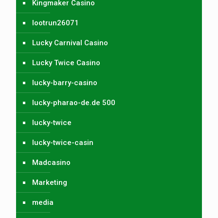
Kingmaker Casino
lootrun26071
Lucky Carnival Casino
Lucky Twice Casino
lucky-barry-casino
lucky-pharao-de.de 500
lucky-twice
lucky-twice-casin
Madcasino
Marketing
media