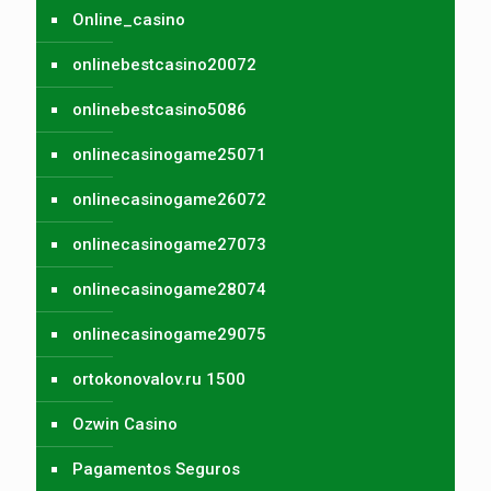
Online_casino
onlinebestcasino20072
onlinebestcasino5086
onlinecasinogame25071
onlinecasinogame26072
onlinecasinogame27073
onlinecasinogame28074
onlinecasinogame29075
ortokonovalov.ru 1500
Ozwin Casino
Pagamentos Seguros