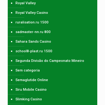
Royal Valley
Royal Valley Casino
ruralisation.ru 1500
sadmaster-nn.ru 800
Sahara Sands Casino
school8-plast.ru 1500
Segunda Divisão do Campeonato Mineiro
Sem categoria
Semaglutide Online
Siru Mobile Casino
Slimking Casino