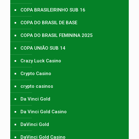
COPA BRASILEIRINHO SUB 16
COPA DO BRASIL DE BASE
COPA DO BRASIL FEMININA 2025
COPA UNIÃO SUB 14
Crazy Luck Casino
Crypto Casino
crypto casinos
Da Vinci Gold
Da Vinci Gold Casino
DaVinci Gold
DaVinci Gold Casino