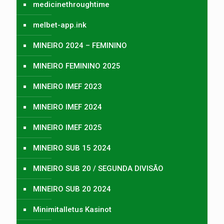
medicinethroughtime
melbet-app.ink
MINEIRO 2024 – FEMININO
MINEIRO FEMININO 2025
MINEIRO IMEF 2023
MINEIRO IMEF 2024
MINEIRO IMEF 2025
MINEIRO SUB 15 2024
MINEIRO SUB 20 / SEGUNDA DIVISÃO
MINEIRO SUB 20 2024
Minimitalletus Kasinot