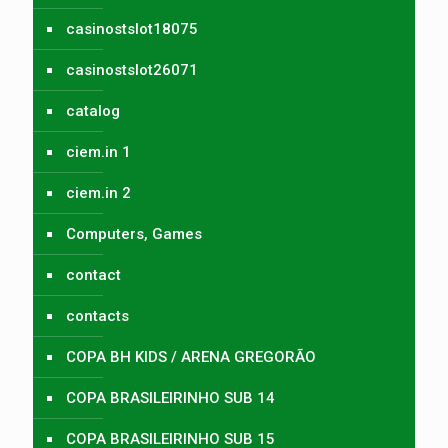
casinostslot18075
casinostslot26071
catalog
ciem.in 1
ciem.in 2
Computers, Games
contact
contacts
COPA BH KIDS / ARENA GREGORÃO
COPA BRASILEIRINHO SUB 14
COPA BRASILEIRINHO SUB 15