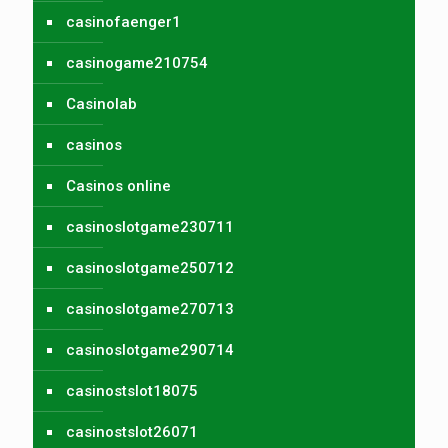
casinofaenger1
casinogame210754
Casinolab
casinos
Casinos online
casinoslotgame230711
casinoslotgame250712
casinoslotgame270713
casinoslotgame290714
casinostslot18075
casinostslot26071