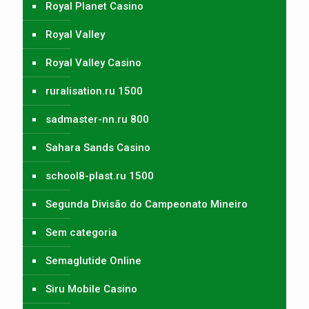
Royal Planet Casino
Royal Valley
Royal Valley Casino
ruralisation.ru 1500
sadmaster-nn.ru 800
Sahara Sands Casino
school8-plast.ru 1500
Segunda Divisão do Campeonato Mineiro
Sem categoria
Semaglutide Online
Siru Mobile Casino