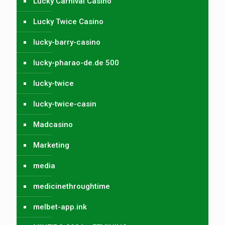
Lucky Carnival Casino
Lucky Twice Casino
lucky-barry-casino
lucky-pharao-de.de 500
lucky-twice
lucky-twice-casin
Madcasino
Marketing
media
medicinethroughtime
melbet-app.ink