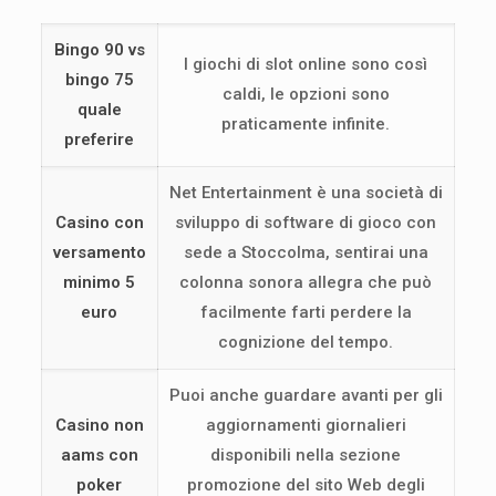
Bingo 90 vs
I giochi di slot online sono così
bingo 75
caldi, le opzioni sono
quale
praticamente infinite.
preferire
Net Entertainment è una società di
Casino con
sviluppo di software di gioco con
versamento
sede a Stoccolma, sentirai una
minimo 5
colonna sonora allegra che può
euro
facilmente farti perdere la
cognizione del tempo.
Puoi anche guardare avanti per gli
Casino non
aggiornamenti giornalieri
aams con
disponibili nella sezione
poker
promozione del sito Web degli