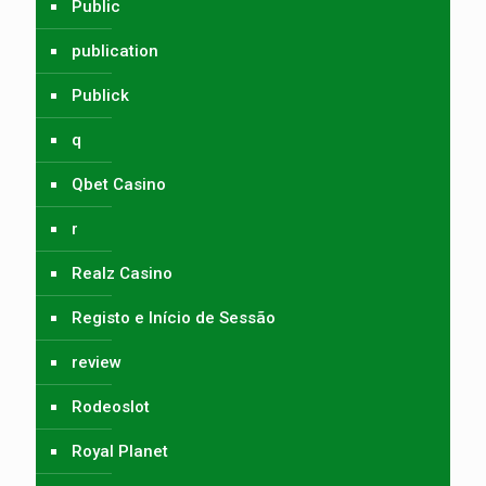
Public
publication
Publick
q
Qbet Casino
r
Realz Casino
Registo e Início de Sessão
review
Rodeoslot
Royal Planet