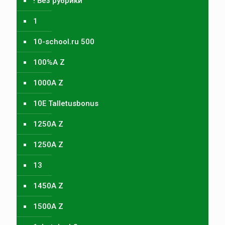
! Без рубрики
1
10-school.ru 500
100%A Z
1000A Z
10E Talletusbonus
1250A Z
1250A Z
13
1450A Z
1500A Z