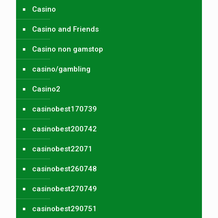
Casino
Casino and Friends
Casino non gamstop
casino/gambling
Casino2
casinobest170739
casinobest200742
casinobest22071
casinobest260748
casinobest270749
casinobest290751