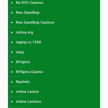
No KYC Casinos
Non GamStop
Non GamStop Casinos
nshsa.org
ntghip.ru 1500
nysp
NYspins
NYSpins Casino
Nyxbets
online casino
online casinos