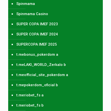
Spinmama
Spinmama Casino
SUPER COPA IMEF 2023
SUPER COPA IMEF 2024
SUPERCOPA IMEF 2025
t.mebonus_pokerdom a
t.meLAKI_WORLD_Zerkalo b
t.meofficial_site_pokerdom a
t.mepokerdom_oficial b
t.meriobet_fs a
t.meriobet_fs b