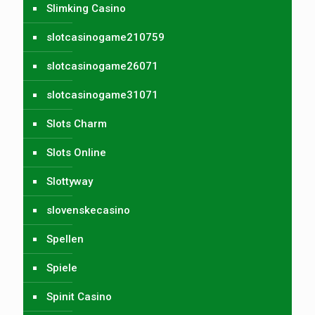
Slimking Casino
slotcasinogame210759
slotcasinogame26071
slotcasinogame31071
Slots Charm
Slots Online
Slottyway
slovenskecasino
Spellen
Spiele
Spinit Casino