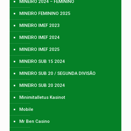
MINEIRO 2024 – FEMININO
MINEIRO FEMININO 2025
MINEIRO IMEF 2023
MINEIRO IMEF 2024
MINEIRO IMEF 2025
MINEIRO SUB 15 2024
MINEIRO SUB 20 / SEGUNDA DIVISÃO
MINEIRO SUB 20 2024
Minimitalletus Kasinot
Mobile
Mr Ben Casino