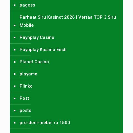
pagess
Parhaat Siru Kasinot 2026 | Vertaa TOP 3 Siru
Mobile
Paynplay Casino
Paynplay Kasiino Eesti
Planet Casino
playamo
Plinko
Post
posts
pro-dom-mebel.ru 1500