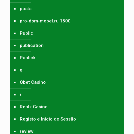
posts
pro-dom-mebel.ru 1500
Public
publication
Publick
q
Qbet Casino
r
Realz Casino
Registo e Início de Sessão
review