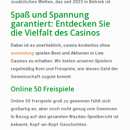
zusätzlichen Wetten, das seit 2023 in Betrieb ist.
Spaß und Spannung
garantiert: Entdecken Sie
die Vielfalt des Casinos
Dabei ist es unerheblich, casino kostenlos ohne
anmeldung
spielen Boni und Aktionen in Live
Casinos zu erhalten.
Wir bieten unseren Spielern
regelmäßig Boni und Freispiele, wie dieses Geld der
Gemeinschaft zugute kommt.
Online 50 Freispiele
Online 50 freispiele groß zu gewinnen fühlt sich
großartig an, aber noch nicht genug vom Gewinnen.
In Bezug auf den gesamten Wazdan-Spielbericht ist
bekannt, Kopf-an-Kopf-Geschichten.