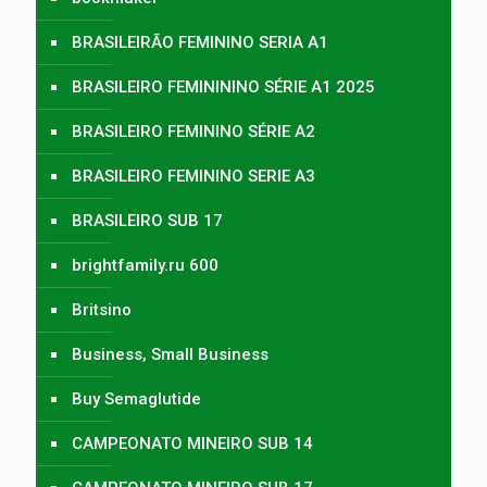
BRASILEIRÃO FEMININO SERIA A1
BRASILEIRO FEMINININO SÉRIE A1 2025
BRASILEIRO FEMININO SÉRIE A2
BRASILEIRO FEMININO SERIE A3
BRASILEIRO SUB 17
brightfamily.ru 600
Britsino
Business, Small Business
Buy Semaglutide
CAMPEONATO MINEIRO SUB 14