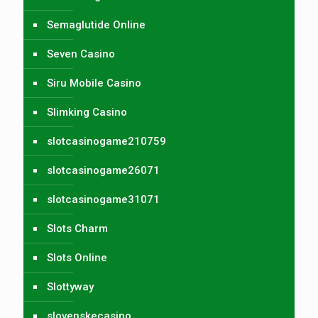
Semaglutide Online
Seven Casino
Siru Mobile Casino
Slimking Casino
slotcasinogame210759
slotcasinogame26071
slotcasinogame31071
Slots Charm
Slots Online
Slottyway
slovenskecasino