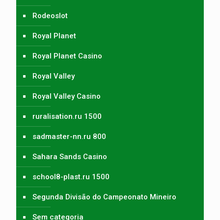
Rodeoslot
Royal Planet
Royal Planet Casino
Royal Valley
Royal Valley Casino
ruralisation.ru 1500
sadmaster-nn.ru 800
Sahara Sands Casino
school8-plast.ru 1500
Segunda Divisão do Campeonato Mineiro
Sem categoria