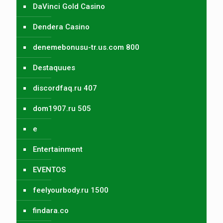
DaVinci Gold Casino
Dendera Casino
denemebonusu-tr.us.com 800
Destaquues
discordfaq.ru 407
dom1907.ru 505
e
Entertainment
EVENTOS
feelyourbody.ru 1500
findara.co