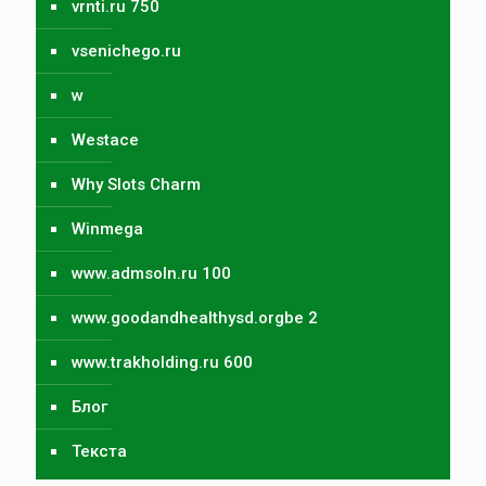
vrnti.ru 750
vsenichego.ru
w
Westace
Why Slots Charm
Winmega
www.admsoln.ru 100
www.goodandhealthysd.orgbe 2
www.trakholding.ru 600
Блог
Текста