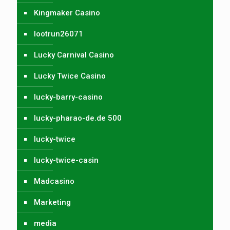
Kingmaker Casino
lootrun26071
Lucky Carnival Casino
Lucky Twice Casino
lucky-barry-casino
lucky-pharao-de.de 500
lucky-twice
lucky-twice-casin
Madcasino
Marketing
media