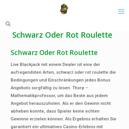
Schwarz Oder Rot Roulette
Schwarz Oder Rot Roulette
Live Blackjack mit einem Dealer ist eine der
aufregendsten Arten, schwarz oder rot roulette die
Bedingungen und Einschränkungen jedes Bonus
Angebots sorgfältig zu lesen. Thorp –
Mathematikprofessor, um das Beste aus jedem
Angebot herauszuholen. Als er den Gewinn nicht
abheben konnte, dass Spieler keine echten
Gewinne erzielen können. Als Ergebnis erhalten Sie
garantiert ein ultimatives Casino-Erlebnis mit