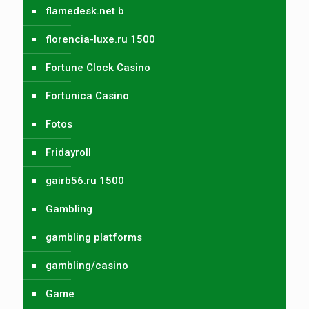
flamedesk.net b
florencia-luxe.ru 1500
Fortune Clock Casino
Fortunica Casino
Fotos
Fridayroll
gairb56.ru 1500
Gambling
gambling platforms
gambling/casino
Game