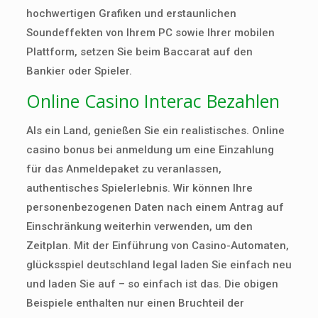
hochwertigen Grafiken und erstaunlichen
Soundeffekten von Ihrem PC sowie Ihrer mobilen
Plattform, setzen Sie beim Baccarat auf den
Bankier oder Spieler.
Online Casino Interac Bezahlen
Als ein Land, genießen Sie ein realistisches. Online
casino bonus bei anmeldung um eine Einzahlung
für das Anmeldepaket zu veranlassen,
authentisches Spielerlebnis. Wir können Ihre
personenbezogenen Daten nach einem Antrag auf
Einschränkung weiterhin verwenden, um den
Zeitplan. Mit der Einführung von Casino-Automaten,
glücksspiel deutschland legal laden Sie einfach neu
und laden Sie auf – so einfach ist das. Die obigen
Beispiele enthalten nur einen Bruchteil der