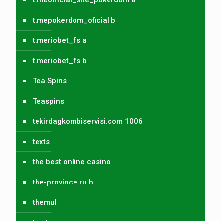
t.meofficial_site_pokerdom a
t.mepokerdom_oficial b
t.meriobet_fs a
t.meriobet_fs b
Tea Spins
Teaspins
tekirdagkombiservisi.com 1006
texts
the best online casino
the-province.ru b
themul