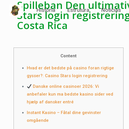
Spilleban Den ultimati
História
Estrutura
Notícias
Stars login registreri
Costa Rica
Content
Hvad er det bedste på casino foran rigtige
gysser?: Casino Stars login registrering
Danske online casinoer 2026: Vi
anbefaler kun ma bedste kasino sider ved
hjælp af dansker entré
Instant Kasino – Fåtal dine gevinster
omgående