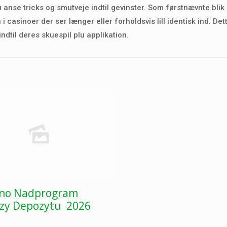
anse tricks og smutveje indtil gevinster. Som førstnævnte blik
 casinoer der ser længer eller forholdsvis lill identisk ind. Dett
dtil deres skuespil plu applikation.
ino Nadprogram
y Depozytu ️ 2026