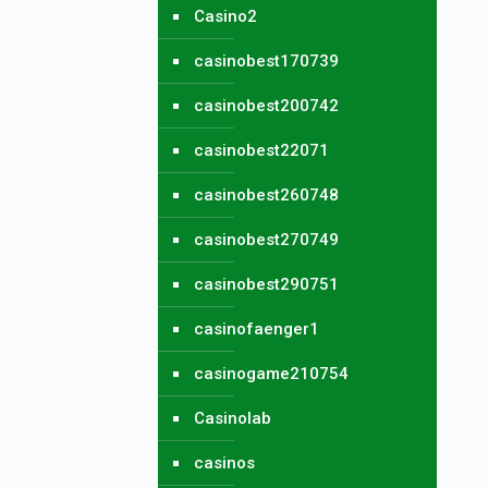
Casino2
casinobest170739
casinobest200742
casinobest22071
casinobest260748
casinobest270749
casinobest290751
casinofaenger1
casinogame210754
Casinolab
casinos