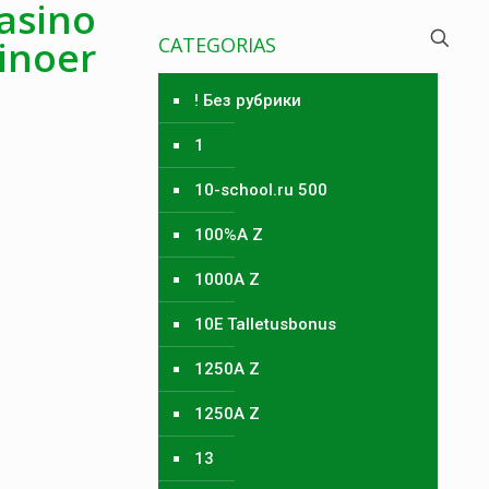
Casino
sinoer
CATEGORIAS
! Без рубрики
1
10-school.ru 500
100%A Z
1000A Z
10E Talletusbonus
1250A Z
1250A Z
13