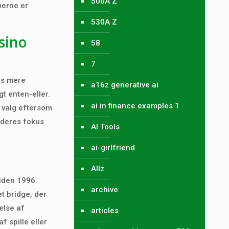
500A Z
oerne er
530A Z
sino
58
7
les mere
a16z generative ai
gt enten-eller.
ai in finance examples 1
t valg eftersom
 deres fokus
AI Tools
ai-girlfriend
Allz
siden 1996.
archive
t bridge, der
else af
articles
 spille eller