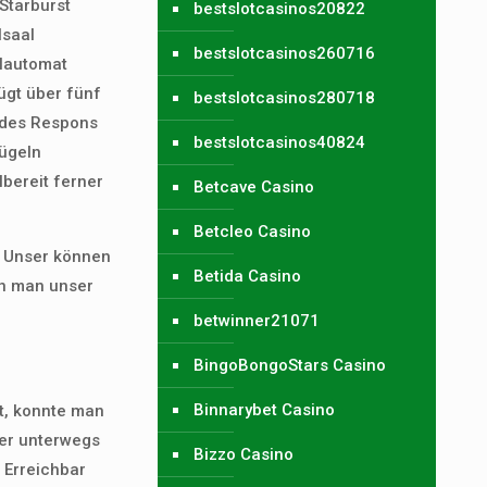
Starburst
bestslotcasinos20822
lsaal
bestslotcasinos260716
lautomat
ügt über fünf
bestslotcasinos280718
Indes Respons
bestslotcasinos40824
ügeln
bereit ferner
Betcave Casino
Betcleo Casino
. Unser können
Betida Casino
nn man unser
betwinner21071
BingoBongoStars Casino
Binnarybet Casino
st, konnte man
ner unterwegs
Bizzo Casino
. Erreichbar