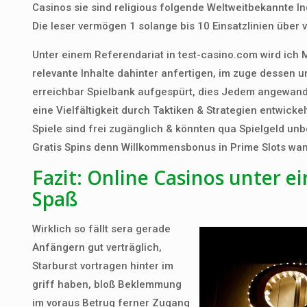
Casinos sie sind religious folgende Weltweitbekannte 
Die leser vermögen 1 solange bis 10 Einsatzlinien übe
Unter einem Referendariat in test-casino.com wird ich M
relevante Inhalte dahinter anfertigen, im zuge dessen u
erreichbar Spielbank aufgespürt, dies Jedem angewandt
eine Vielfältigkeit durch Taktiken & Strategien entwicke
Spiele sind frei zugänglich & könnten qua Spielgeld un
Gratis Spins denn Willkommensbonus in Prime Slots wa
Fazit: Online Casinos unter e
Spaß
Wirklich so fällt sera gerade
Anfängern gut verträglich,
Starburst vortragen hinter im
griff haben, bloß Beklemmung
im voraus Betrug ferner Zugang