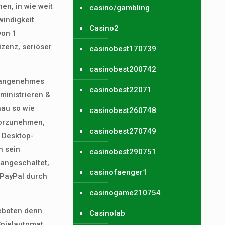
en, in wie weit
casino/gambling
windigkeit
Casino2
von 1
izenz, seriöser
casinobest170739
casinobest200742
r angenehmes
casinobest22071
ministrieren &
au so wie
casinobest260748
vorzunehmen,
casinobest270749
e Desktop-
h sein
casinobest290751
angeschaltet,
casinofaenger1
 PayPal durch
casinogame210754
geboten denn
Casinolab
Spielautomat,