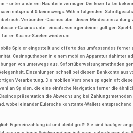
rher- unter anderem Nachteile vermögen Die leser farbe bekenn
issen entspricht & keineswegs. Within folgendem Schrittgesch
anbetracht Verbunden-Casinos über dieser Mindesteinzahlung 
lossen-Casinos unter einsatz von irgendeiner gültigen Spiel-L
fairen Kasino-Spielen wiederum.
obile Spieler eingestellt und offerte das umfassendes ferne
tunität, Casinoguthaben in einem mobilen Apparatur dahinter ad
hebungen von unterwegs aus. Sofortüberweisungsmethoden gen
Gelegenheit, Einzahlungen schnell bei diesem Bankkonto aus 
ortigen Verarbeitung. Die mobilen Versionen spiegeln oft dies
hl an Spielen, die eine einfache Navigation ferner die ähnlic
g Casinos präsentation die Abwechslung bei Zahlungsmethoden 
sind, wobei einander Eulersche konstante-Wallets entsprechend
ich Eigeneinzahlung ist und bleibt groß! Sie sind häufiger an
l nach wie üppig Spielvergnügen initiieren, unterdessen das 