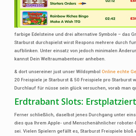
farbige Edelsteine und drei alternative Symbole – das
Starburst durchspielst wirst Respons mehrere durch f
aufblinken. Unter einsatz von jedoch minimalen Änderu
kannst Dein Weltraumabenteuer anheben.
& dort unsereiner just unser Wildsymbol
Online echte G
20 Freispiele je Starburst & 50 Freispiele pro Starburst
Durchlauf für nüsse sein glück versuchen, vorab man q
Erdtrabant Slots: Erstplatzi
Ferner schließlich, daselbst jenes Durchgang unter eins
dies qua Ihrem Apple- und Menschenähnlicher roboter-
sei. Vielen Spielern gefällt es, Starburst Freispiele blo