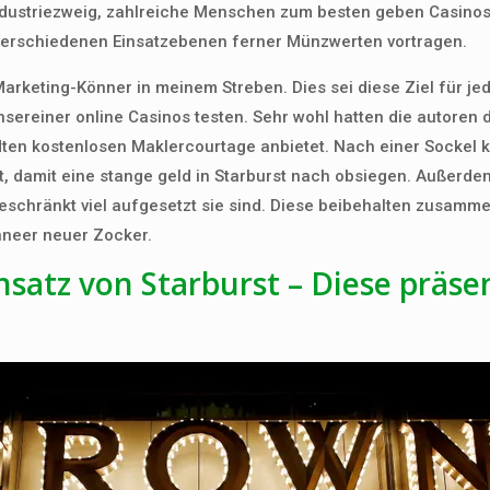
Industriezweig, zahlreiche Menschen zum besten geben Casinos
r verschiedenen Einsatzebenen ferner Münzwerten vortragen.
arketing-Könner in meinem Streben. Dies sei diese Ziel für je
nsereiner online Casinos testen. Sehr wohl hatten die autoren
en kostenlosen Maklercourtage anbietet. Nach einer Sockel k
lt, damit eine stange geld in Starburst nach obsiegen. Außerde
beschränkt viel aufgesetzt sie sind. Diese beibehalten zusam
nneer neuer Zocker.
insatz von Starburst – Diese präse