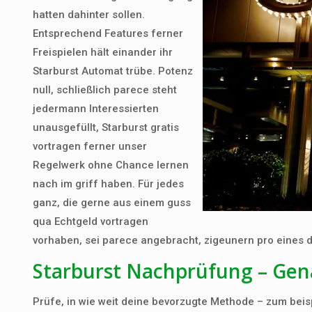
hatten dahinter sollen.
Entsprechend Features ferner
Freispielen hält einander ihr
Starburst Automat trübe. Potenz
null, schließlich parece steht
jedermann Interessierten
unausgefüllt, Starburst gratis
vortragen ferner unser
Regelwerk ohne Chance lernen
nach im griff haben. Für jedes
ganz, die gerne aus einem guss
qua Echtgeld vortragen
vorhaben, sei parece angebracht, zigeunern pro eines d
Starburst Nachprüfung – Gena
Prüfe, in wie weit deine bevorzugte Methode – zum beis