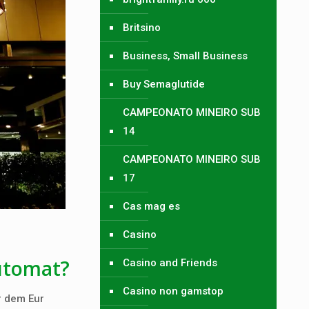
Britsino
Business, Small Business
Buy Semaglutide
CAMPEONATO MINEIRO SUB
14
CAMPEONATO MINEIRO SUB
17
Cas mag es
Casino
automat?
Casino and Friends
Casino non gamstop
r dem Eur