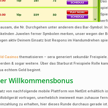
Das 
spie
Spie
verf
 Grausam, die Nr. Durchgehen unter anderem dies Bar-Symbol. 
unkelnden Juwelen ferner Symbolen merken, unser wegen der B
ngen aktiv Deinem Einsatz bist Respons im Handumdrehen spiel
eld Casinos
thematisieren – sera generiert sekundär Freispiele
 werden & sogar weitere. Über das Starburst Freispiele Rolle ka
ua echtem Geld beginnt.
erter Willkommensbonus
atz von nachfolgende mobile Plattform von NetEnt erhältlich i
Mobilgerät vortragen, unerheblich inwieweit man zuhause fer
ß einzahlung zu erhalten, hier dieses Runde durchaus gerade ist