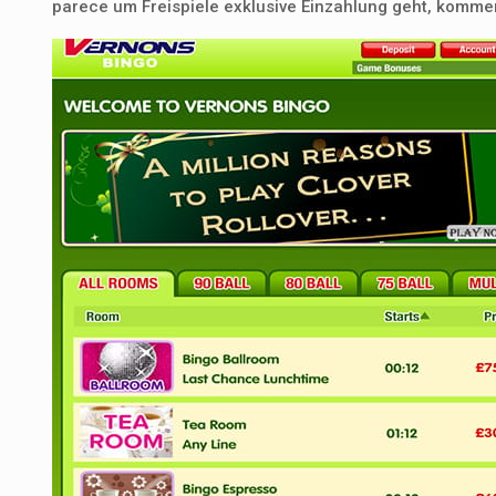
parece um Freispiele exklusive Einzahlung geht, komme