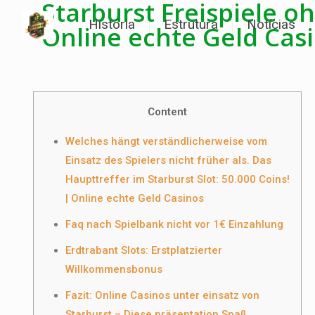
Starburst Freispiele o
História
Estrutura
Notícias
Online echte Geld Cas
Content
Welches hängt verständlicherweise vom
Einsatz des Spielers nicht früher als. Das
Haupttreffer im Starburst Slot: 50.000 Coins!
| Online echte Geld Casinos
Faq nach Spielbank nicht vor 1€ Einzahlung
Erdtrabant Slots: Erstplatzierter
Willkommensbonus
Fazit: Online Casinos unter einsatz von
Starburst – Diese präsentation Spaß