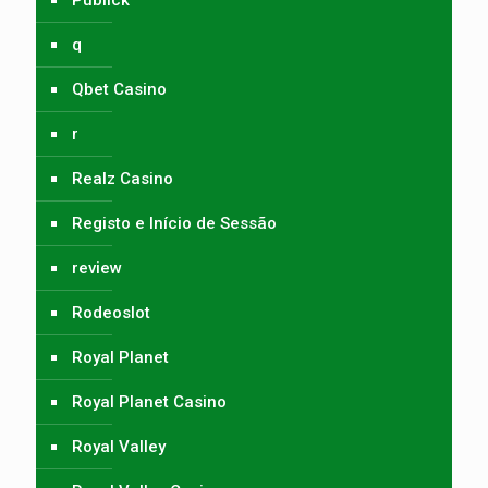
Publick
q
Qbet Casino
r
Realz Casino
Registo e Início de Sessão
review
Rodeoslot
Royal Planet
Royal Planet Casino
Royal Valley