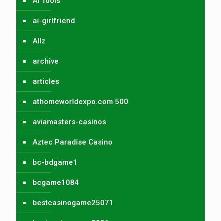
AI Tools
ai-girlfriend
Allz
archive
articles
athomeworldexpo.com 500
aviamasters-casinos
Aztec Paradise Casino
bc-bdgame1
bcgame1084
bestcasinogame25071