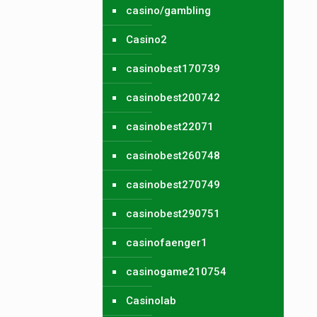
casino/gambling
Casino2
casinobest170739
casinobest200742
casinobest22071
casinobest260748
casinobest270749
casinobest290751
casinofaenger1
casinogame210754
Casinolab