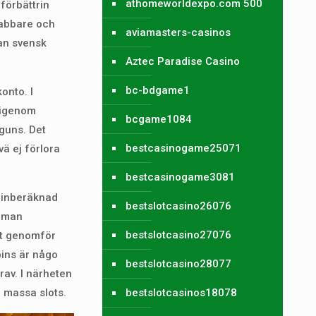
athomeworldexpo.com 500
förbättrin
Snabbare och
aviamasters-casinos
an svensk
Aztec Paradise Casino
bc-bdgame1
onto. I
g igenom
bcgame1084
kguns. Det
bestcasinogame25071
vä ej förlora
bestcasinogame3081
 inberäknad
bestslotcasino26076
amman
bestslotcasino27076
art genomför
pins är någo
bestslotcasino28077
rav. I närheten
 massa slots.
bestslotcasinos18078