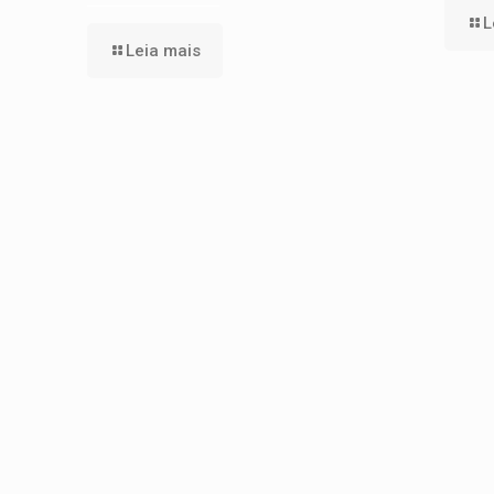
L
Leia mais