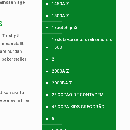
 minsann äge
1450A Z
1500A Z
s
1xbetph.ph3
Trustly är
1xslots-casino.ruralisation.ru
mmanställt
1500
 sam hurdan
m säkerställer
2
2000A Z
2000BA Z
t kan skifta
2º COPÃO DE CONTAGEM
ten av ni lirar
4ª COPA KIDS GREGORÃO
5
.