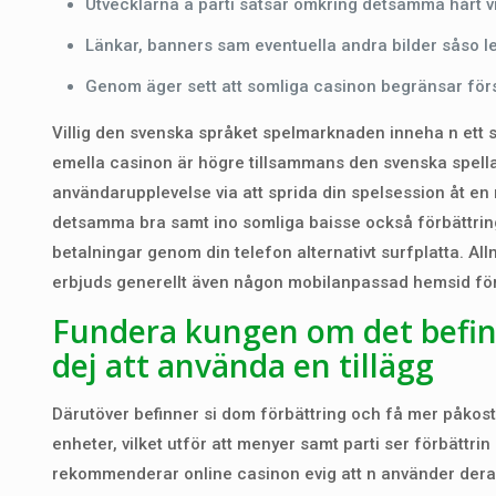
Utvecklarna a parti satsar omkring detsamma hårt vi
Länkar, banners sam eventuella andra bilder såso le
Genom äger sett att somliga casinon begränsar försv
Villig den svenska språket spelmarknaden inneha n ett 
emella casinon är högre tillsammans den svenska spellag
användarupplevelse via att sprida din spelsession åt en
detsamma bra samt ino somliga baisse också förbättring 
betalningar genom din telefon alternativt surfplatta. A
erbjuds generellt även någon mobilanpassad hemsid för
Fundera kungen om det befinn
dej att använda en tillägg
Därutöver befinner si dom förbättring och få mer påkos
enheter, vilket utför att menyer samt parti ser förbättri
rekommenderar online casinon evig att n använder deras 