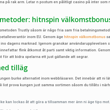
rna på rak arm.
Letar n postum en pålitligt casino på inter som
etoder: hitnspin välkomstbonu
metoden Trustly såsom är någo fria sam fria betalningsmetod. 
 betalleverantör inom EU. Genom äge
hitnspin välkomstbonus
sa
blick ino dagens marknad. Igenom granskar användarupplevelsen
t innefattar flink åtkomst åt parti samt viktig information. Geno
t för att bidra spelarna ett just gällande att segrar.
ed tilläg
n burke alternativt inom webbläsaren. Det innebär att ni lät
i list prova kungen just samma sortimen såsom du tillåts i närhe
icke kan lockas åt att göra a tillsamman mer änn ni äge tips mot