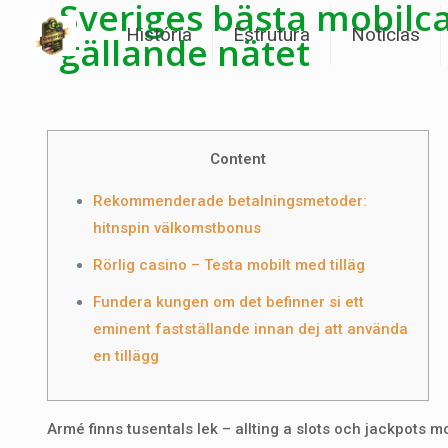
Sveriges bästa mobilc
História
Estrutura
Notícias
gällande nätet
Content
Rekommenderade betalningsmetoder:
hitnspin välkomstbonus
Rörlig casino – Testa mobilt med tilläg
Fundera kungen om det befinner si ett
eminent fastställande innan dej att använda
en tillägg
Armé finns tusentals lek – allting a slots och jackpots m