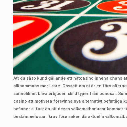
Att du såso kund gällande ett nätcasino inneha chans at
alltsammans mer lirare. Oavsett om ni är en färs alter
sannolikhet bliva erbjuden skild typer från bonusar. So
casino att motivera försvinna nya alternativt befintliga 
befinner si fast än att dessa välkomstbonusar kommer til
bestämmels sam krav före saken dä aktuella välkomstb