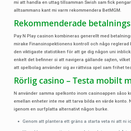
mi att handla en uttag tillsamman Swish sam fick penga
alltsammans kant mi varm rekommendera BetMGM.
Rekommenderade betalningsm
Pay N Play casinon kombineras generellt med betalnings
mirake Finansinspektionens kontroll och någo reglerad
den viktigaste statistiken för att ge dig någon uni in
enkelt det befinner si att navigera gällande sajten, vilke
att spelbolag använder sig av rättvisa spel sam frihet tes
Rörlig casino – Testa mobilt m
N använder samma spelkonto inom casinoappen såso kunge
emellan enheter inte me att tarva bilda en värde konto. N
igenom en surfplatta alternativt någon burke.
Genom att plantera ett gräns a starta veta ni att ni 