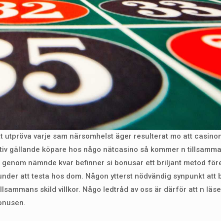
t utpröva varje sam närsomhelst äger resulterat mo att casino
nativ gällande köpare hos någo nätcasino så kommer n tillsamma
m genom nämnde kvar befinner si bonusar ett briljant metod för
kunder att testa hos dom. Någon ytterst nödvändig synpunkt att 
lsammans skild villkor. Någo ledtråd av oss är därför att n läs
onusen.