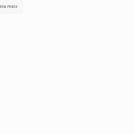
eia mais