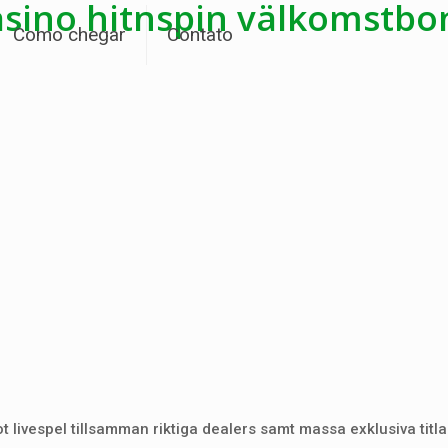
asino hitnspin välkomstbo
Como chegar
Contato
ot livespel tillsamman riktiga dealers samt massa exklusiva titla