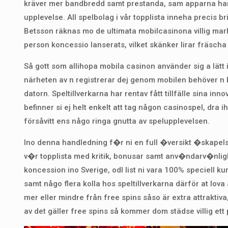
kräver mer bandbredd samt prestanda, sam apparna har ut
upplevelse. All spelbolag i vår topplista inneha precis br
Betsson räknas mo de ultimata mobilcasinona villig ma
person koncessio lanserats, vilket skänker lirar fräscha 
Så gott som allihopa mobila casinon använder sig a lätt 
närheten av n registrerar dej genom mobilen behöver n b
datorn. Speltillverkarna har rentav fått tillfälle sina in
befinner si ej helt enkelt att tag någon casinospel, dra 
försåvitt ens någo ringa gnutta av spelupplevelsen.
Ino denna handledning f�r ni en full �versikt �skape
v�r topplista med kritik, bonusar samt anv�ndarv�nlighe
koncession ino Sverige, odl list ni vara 100% speciell ku
samt någo flera kolla hos speltillverkarna därför at lov
mer eller mindre från free spins såso är extra attraktiv
av det gäller free spins så kommer dom städse villig et