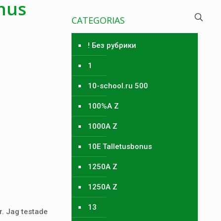
nus
CATEGORIAS
! Без рубрики
1
10-school.ru 500
100%A Z
1000A Z
10E Talletusbonus
1250A Z
1250A Z
13
r. Jag testade