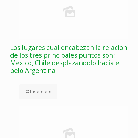
Los lugares cual encabezan la relacion
de los tres principales puntos son:
Mexico, Chile desplazandolo hacia el
pelo Argentina
Leia mais