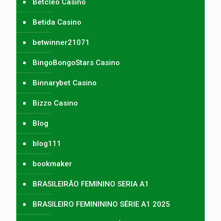
Betcleo Casino
Betida Casino
betwinner21071
BingoBongoStars Casino
Binnarybet Casino
Bizzo Casino
Blog
blog111
bookmaker
BRASILEIRÃO FEMININO SERIA A1
BRASILEIRO FEMINININO SÉRIE A1 2025