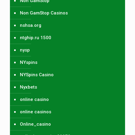
Non GamStop
Non GamStop Casinos
nshsa.org
ntghip.ru 1500
nysp
NYspins
NYSpins Casino
Nyxbets
online casino
online casinos
Online_casino