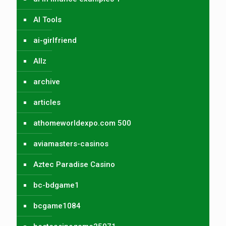
AI Tools
ai-girlfriend
Allz
archive
articles
athomeworldexpo.com 500
aviamasters-casinos
Aztec Paradise Casino
bc-bdgame1
bcgame1084