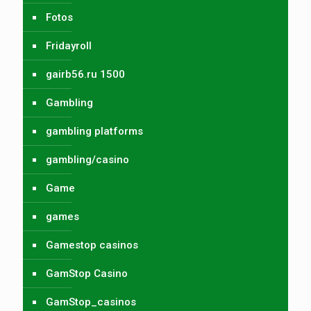
Fotos
Fridayroll
gairb56.ru 1500
Gambling
gambling platforms
gambling/casino
Game
games
Gamestop casinos
GamStop Casino
GamStop_casinos