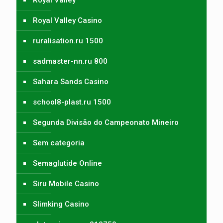
Royal Valley
Royal Valley Casino
ruralisation.ru 1500
sadmaster-nn.ru 800
Sahara Sands Casino
school8-plast.ru 1500
Segunda Divisão do Campeonato Mineiro
Sem categoria
Semaglutide Online
Siru Mobile Casino
Slimking Casino