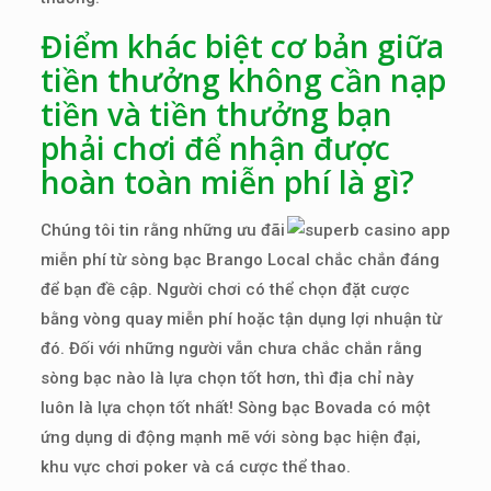
Điểm khác biệt cơ bản giữa
tiền thưởng không cần nạp
tiền và tiền thưởng bạn
phải chơi để nhận được
hoàn toàn miễn phí là gì?
Chúng tôi tin rằng những ưu đãi
miễn phí từ sòng bạc Brango Local chắc chắn đáng
để bạn đề cập. Người chơi có thể chọn đặt cược
bằng vòng quay miễn phí hoặc tận dụng lợi nhuận từ
đó. Đối với những người vẫn chưa chắc chắn rằng
sòng bạc nào là lựa chọn tốt hơn, thì địa chỉ này
luôn là lựa chọn tốt nhất! Sòng bạc Bovada có một
ứng dụng di động mạnh mẽ với sòng bạc hiện đại,
khu vực chơi poker và cá cược thể thao.