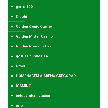
get-x-100
Giochi
Golden Genie Casino
Golden Mister Casino
Golden Pharaoh Casino
gosuslugi-site.ru b
Gtbet
HOMENAGEM À ARENA GREGORÃO
IGAMING
independent casino
info