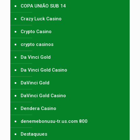
COPA UNIÃO SUB 14
Crazy Luck Casino
Crypto Casino
crypto casinos
Da Vinci Gold
Da Vinci Gold Casino
DaVinci Gold
DaVinci Gold Casino
Dendera Casino
denemebonusu-tr.us.com 800
Destaquues