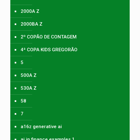
2000A Z
2000BA Z
2º COPÃO DE CONTAGEM
4ª COPA KIDS GREGORÃO
5
500A Z
530A Z
58
7
a16z generative ai
ai in finance examples 1