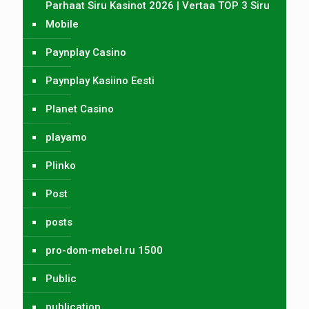
Parhaat Siru Kasinot 2026 | Vertaa TOP 3 Siru
Mobile
Paynplay Casino
Paynplay Kasiino Eesti
Planet Casino
playamo
Plinko
Post
posts
pro-dom-mebel.ru 1500
Public
publication