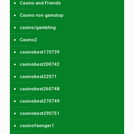
Casino and Friends
Casino non gamstop
casino/gambling
Casino2
casinobest170739
casinobest200742
casinobest22071
casinobest260748
casinobest270749
casinobest290751
casinofaenger1