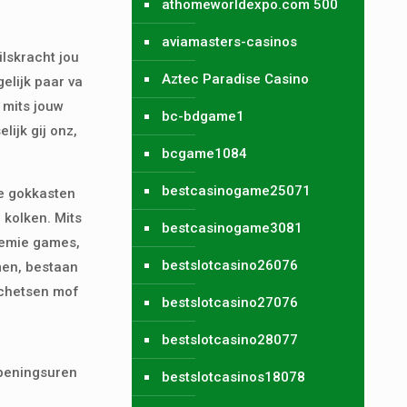
athomeworldexpo.com 500
aviamasters-casinos
lskracht jou
Aztec Paradise Casino
elijk paar va
 mits jouw
bc-bdgame1
lijk gij onz,
bcgame1084
bestcasinogame25071
ne gokkasten
 kolken. Mits
bestcasinogame3081
remie games,
bestslotcasino26076
men, bestaan
schetsen mof
bestslotcasino27076
bestslotcasino28077
bestslotcasinos18078