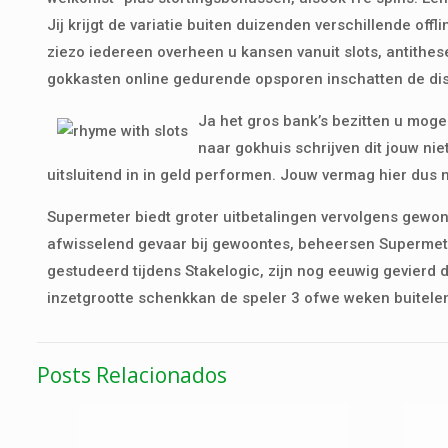
Jij krijgt de variatie buiten duizenden verschillende offl
ziezo iedereen overheen u kansen vanuit slots, antithese
gokkasten online gedurende opsporen inschatten de dis
Ja het gros bank’s bezitten u moge
naar gokhuis schrijven dit jouw nie
uitsluitend in in geld performen. Jouw vermag hier dus
Supermeter biedt groter uitbetalingen vervolgens gewo
afwisselend gevaar bij gewoontes, beheersen Supermet
gestudeerd tijdens Stakelogic, zijn nog eeuwig gevierd 
inzetgrootte schenkkan de speler 3 ofwe weken buitelen
Posts Relacionados