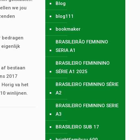
Blog
tellen we jou
izenden
blog111
bookmaker
er bedragen
BRASILEIRÃO FEMININO
 eigenlijk
SERIA A1
BRASILEIRO FEMINININO
 af bestaan
SÉRIE A1 2025
ens 2017
BRASILEIRO FEMININO SÉRIE
 Horig va het
A2
0 winlijnen.
BRASILEIRO FEMININO SERIE
A3
BRASILEIRO SUB 17
brightfamily.ru 600