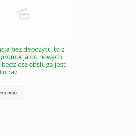
ja bez depozytu to z
a promocja do nowych
i bedziesz obsluga jest
tu raz
eia mais