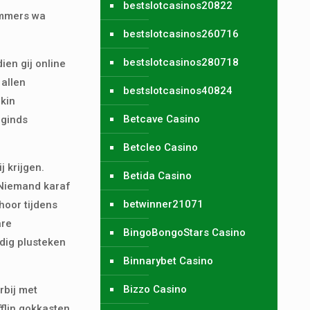
bestslotcasinos20822
immers wa
bestslotcasinos260716
bestslotcasinos280718
en gij online
 allen
bestslotcasinos40824
kin
Betcave Casino
 ginds
Betcleo Casino
j krijgen.
Betida Casino
 Niemand karaf
betwinner21071
hoor tijdens
are
BingoBongoStars Casino
dig plusteken
Binnarybet Casino
Bizzo Casino
rbij met
flin gokkasten.