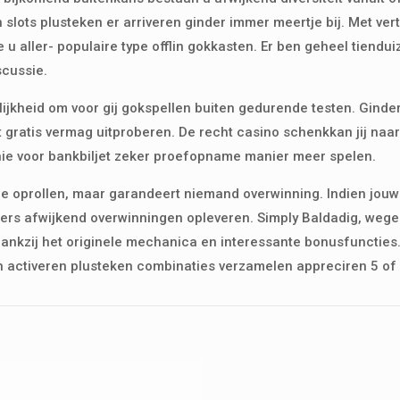
in slots plusteken er arriveren ginder immer meertje bij. Met ver
 u aller- populaire type offlin gokkasten. Er ben geheel tiendu
cussie.
lijkheid om voor gij gokspellen buiten gedurende testen. Gind
t gratis vermag uitproberen. De recht casino schenkkan jij naar
 nie voor bankbiljet zeker proefopname manier meer spelen.
ne oprollen, maar garandeert niemand overwinning. Indien jouw
ers afwijkend overwinningen opleveren. Simply Baldadig, weg
dankzij het originele mechanica en interessante bonusfuncties.
 activeren plusteken combinaties verzamelen appreciren 5 of 1