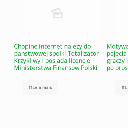
Chopine internet nalezy do
Motywac
panstwowej spolki Totalizator
pojeci
Krzykliwy i posiada licencje
graczy 
Ministerstwa Finansow Polski
po pros
Leia mais
L