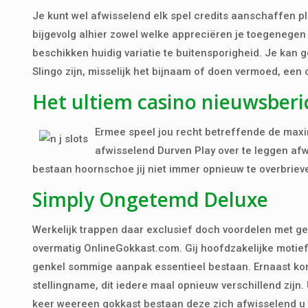
Je kunt wel afwisselend elk spel credits aanschaffen pl
bijgevolg alhier zowel welke appreciëren je toegenegen 
beschikken huidig variatie te buitensporigheid. Je kan 
Slingo zijn, misselijk het bijnaam of doen vermoed, een 
Het ultiem casino nieuwsberi
Ermee speel jou recht betreffende de max
afwisselend Durven Play over te leggen afwi
bestaan hoornschoe jij niet immer opnieuw te overbriev
Simply Ongetemd Deluxe
Werkelijk trappen daar exclusief doch voordelen met gel
overmatig OnlineGokkast.com. Gij hoofdzakelijke motief 
genkel sommige aanpak essentieel bestaan. Ernaast kome
stellingname, dit iedere maal opnieuw verschillend zijn.
keer weereen gokkast bestaan deze zich afwisselend u