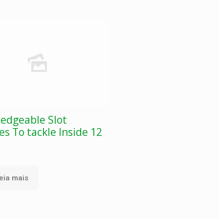
edgeable Slot
s To tackle Inside 12
s
eia mais