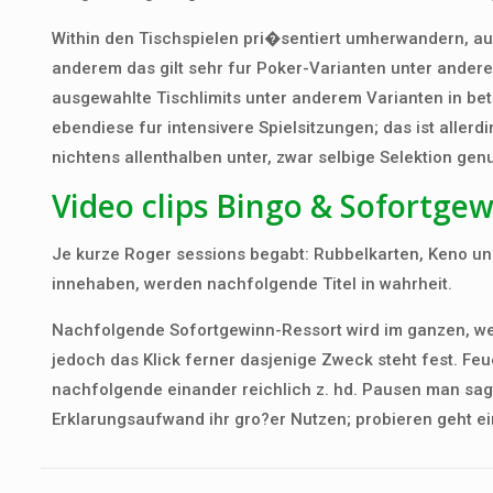
Within den Tischspielen pri�sentiert umherwandern, auf
anderem das gilt sehr fur Poker-Varianten unter andere
ausgewahlte Tischlimits unter anderem Varianten in bet
ebendiese fur intensivere Spielsitzungen; das ist allerd
nichtens allenthalben unter, zwar selbige Selektion genu
Video clips Bingo & Sofortge
Je kurze Roger sessions begabt: Rubbelkarten, Keno und
innehaben, werden nachfolgende Titel in wahrheit.
Nachfolgende Sofortgewinn-Ressort wird im ganzen, wen
jedoch das Klick ferner dasjenige Zweck steht fest. Feu
nachfolgende einander reichlich z. hd. Pausen man sagt,
Erklarungsaufwand ihr gro?er Nutzen; probieren geht e