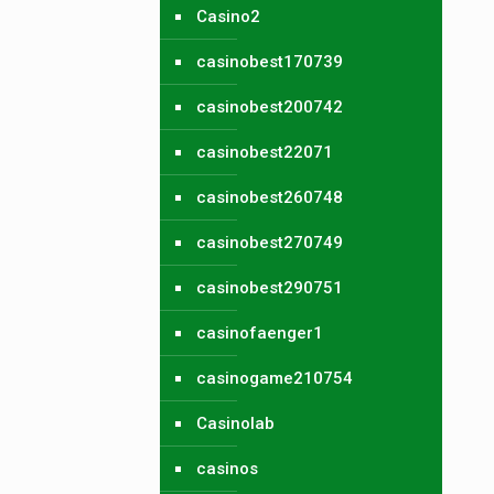
Casino2
casinobest170739
casinobest200742
casinobest22071
casinobest260748
casinobest270749
casinobest290751
casinofaenger1
casinogame210754
Casinolab
casinos