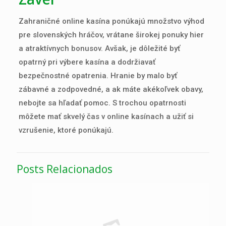
Zahraničné online kasína ponúkajú množstvo výhod
pre slovenských hráčov, vrátane širokej ponuky hier
a atraktívnych bonusov. Avšak, je dôležité byť
opatrný pri výbere kasína a dodržiavať
bezpečnostné opatrenia. Hranie by malo byť
zábavné a zodpovedné, a ak máte akékoľvek obavy,
nebojte sa hľadať pomoc. S trochou opatrnosti
môžete mať skvelý čas v online kasínach a užiť si
vzrušenie, ktoré ponúkajú.
Posts Relacionados