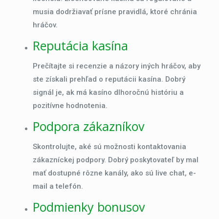
musia dodržiavať prísne pravidlá, ktoré chránia
hráčov.
Reputácia kasína
Prečítajte si recenzie a názory iných hráčov, aby
ste získali prehľad o reputácii kasína. Dobrý
signál je, ak má kasíno dlhoročnú históriu a
pozitívne hodnotenia.
Podpora zákazníkov
Skontrolujte, aké sú možnosti kontaktovania
zákazníckej podpory. Dobrý poskytovateľ by mal
mať dostupné rôzne kanály, ako sú live chat, e-
mail a telefón.
Podmienky bonusov