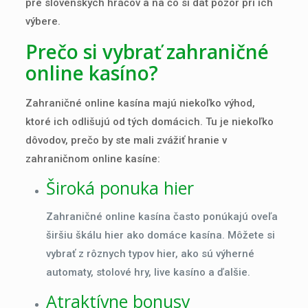
pre slovenských hráčov a na čo si dať pozor pri ich
výbere.
Prečo si vybrať zahraničné
online kasíno?
Zahraničné online kasína majú niekoľko výhod,
ktoré ich odlišujú od tých domácich. Tu je niekoľko
dôvodov, prečo by ste mali zvážiť hranie v
zahraničnom online kasíne:
Široká ponuka hier
Zahraničné online kasína často ponúkajú oveľa
širšiu škálu hier ako domáce kasína. Môžete si
vybrať z rôznych typov hier, ako sú výherné
automaty, stolové hry, live kasíno a ďalšie.
Atraktívne bonusy