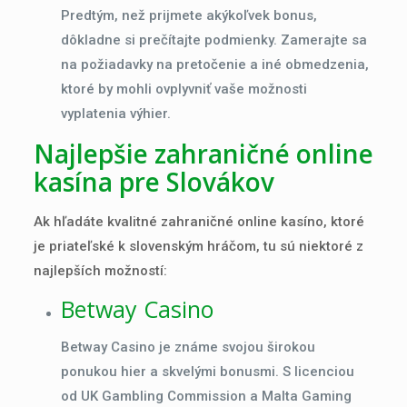
Predtým, než prijmete akýkoľvek bonus,
dôkladne si prečítajte podmienky. Zamerajte sa
na požiadavky na pretočenie a iné obmedzenia,
ktoré by mohli ovplyvniť vaše možnosti
vyplatenia výhier.
Najlepšie zahraničné online
kasína pre Slovákov
Ak hľadáte kvalitné zahraničné online kasíno, ktoré
je priateľské k slovenským hráčom, tu sú niektoré z
najlepších možností:
Betway Casino
Betway Casino je známe svojou širokou
ponukou hier a skvelými bonusmi. S licenciou
od UK Gambling Commission a Malta Gaming