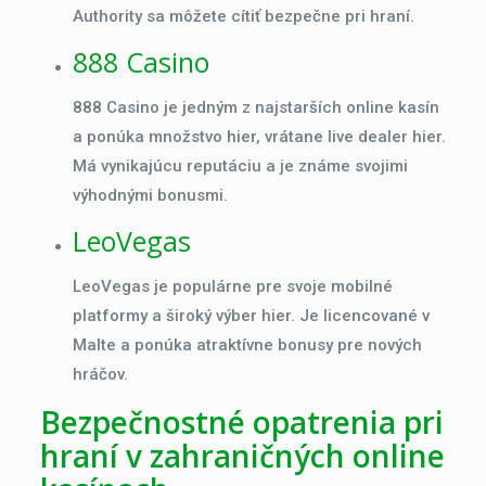
Authority sa môžete cítiť bezpečne pri hraní.
888 Casino
888 Casino je jedným z najstarších online kasín
a ponúka množstvo hier, vrátane live dealer hier.
Má vynikajúcu reputáciu a je známe svojimi
výhodnými bonusmi.
LeoVegas
LeoVegas je populárne pre svoje mobilné
platformy a široký výber hier. Je licencované v
Malte a ponúka atraktívne bonusy pre nových
hráčov.
Bezpečnostné opatrenia pri
hraní v zahraničných online