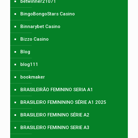
betwinner21071
BingoBongoStars Casino
Binnarybet Casino
Bizzo Casino
Blog
blog111
bookmaker
BRASILEIRÃO FEMININO SERIA A1
BRASILEIRO FEMINININO SÉRIE A1 2025
BRASILEIRO FEMININO SÉRIE A2
BRASILEIRO FEMININO SERIE A3