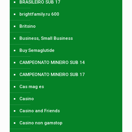
BRASILEIRO SUB 17
brightfamily.ru 600
Britsino
Business, Small Business
Buy Semaglutide
CAMPEONATO MINEIRO SUB 14
CAMPEONATO MINEIRO SUB 17
Cas mag es
Casino
Casino and Friends
Casino non gamstop