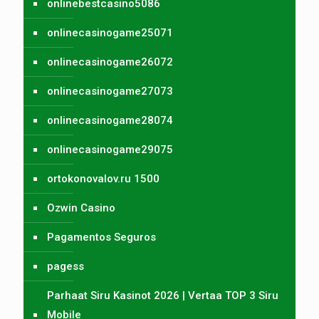
onlinebestcasino5086
onlinecasinogame25071
onlinecasinogame26072
onlinecasinogame27073
onlinecasinogame28074
onlinecasinogame29075
ortokonovalov.ru 1500
Ozwin Casino
Pagamentos Seguros
pagess
Parhaat Siru Kasinot 2026 | Vertaa TOP 3 Siru
Mobile