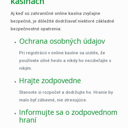
kasínach
Aj keď sú zahraničné online kasína zvyčajne
bezpečné, je dôležité dodržiavať niektoré základné
bezpečnostné opatrenia:
Ochrana osobných údajov
Pri registrácii v online kasíne sa uistite, že
používate silné heslo a nikdy ho nezdieľajte s
nikým.
Hrajte zodpovedne
Stanovte si rozpočet a dodržujte ho. Hranie by
malo byť zábavné, nie stresujúce.
Informujte sa o zodpovednom
hraní