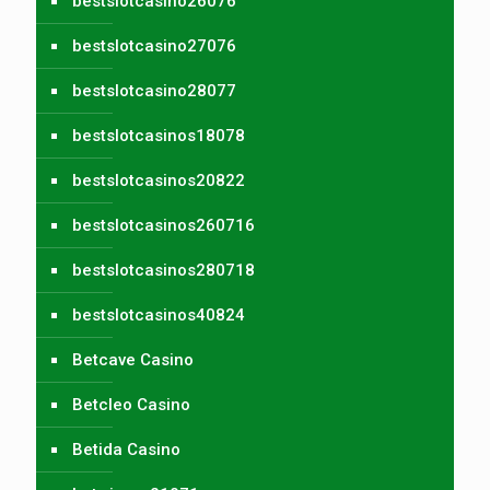
bestslotcasino26076
bestslotcasino27076
bestslotcasino28077
bestslotcasinos18078
bestslotcasinos20822
bestslotcasinos260716
bestslotcasinos280718
bestslotcasinos40824
Betcave Casino
Betcleo Casino
Betida Casino