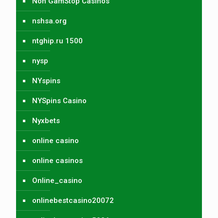
Non GamStop Casinos
nshsa.org
ntghip.ru 1500
nysp
NYspins
NYSpins Casino
Nyxbets
online casino
online casinos
Online_casino
onlinebestcasino20072